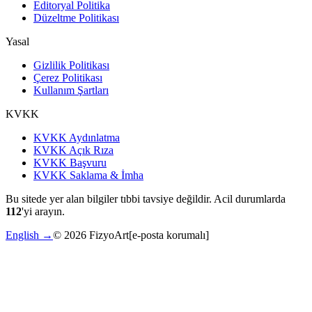
Editoryal Politika
Düzeltme Politikası
Yasal
Gizlilik Politikası
Çerez Politikası
Kullanım Şartları
KVKK
KVKK Aydınlatma
KVKK Açık Rıza
KVKK Başvuru
KVKK Saklama & İmha
Bu sitede yer alan bilgiler tıbbi tavsiye değildir. Acil durumlarda
112
'yi arayın.
English →
©
2026
FizyoArt
[e-posta korumalı]