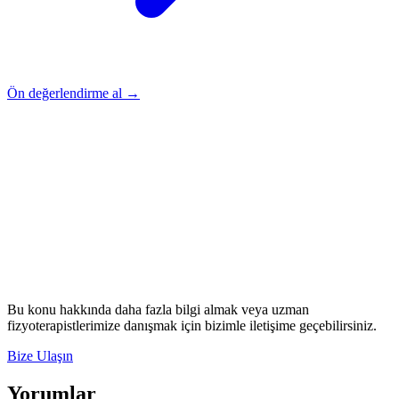
Ön değerlendirme al →
Rehber
Okumaya Devam Edin
Rehber
İnme Sonrası Evde Rehabilitasyon
Devamını oku
→
Rehber
Diz Protezi Sonrası Evde Rehabilitasyon
Devamını oku
→
Rehber
Kalça Protezi Sonrası Evde Rehabilitasyon
Devamını oku
→
Rehber
Yaşlılarda Evde Fizik Tedavi
Devamını oku →
Bu konu hakkında daha fazla bilgi almak veya uzman
fizyoterapistlerimize danışmak için bizimle iletişime geçebilirsiniz.
Bize Ulaşın
Yorumlar