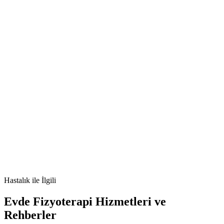
[e-posta korumalı]
🫀
ampulla kanseri
ampuller kanser
ampulla vateri kanseri
sarılık
whipple
ameliyatı
Hastalık
ile İlgili
Evde Fizyoterapi Hizmetleri ve
Rehberler