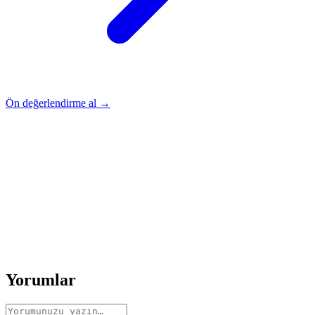
Ön değerlendirme al →
Rehber
Okumaya Devam Edin
Rehber
İnme Sonrası Evde Rehabilitasyon
Devamını oku
→
Rehber
Diz Protezi Sonrası Evde Rehabilitasyon
Devamını oku
→
Rehber
Kalça Protezi Sonrası Evde Rehabilitasyon
Devamını oku
→
Rehber
Yaşlılarda Evde Fizik Tedavi
Devamını oku →
Yorumlar