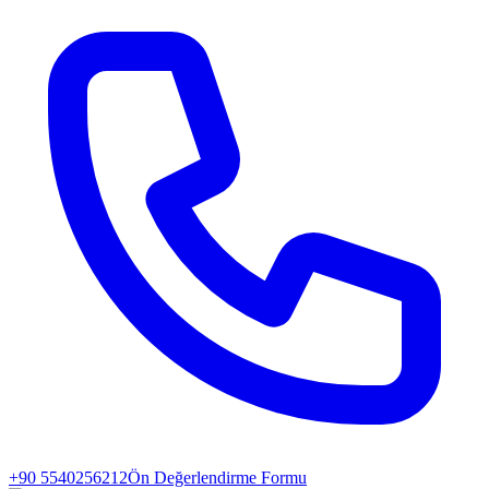
+90 5540256212
Ön Değerlendirme Formu