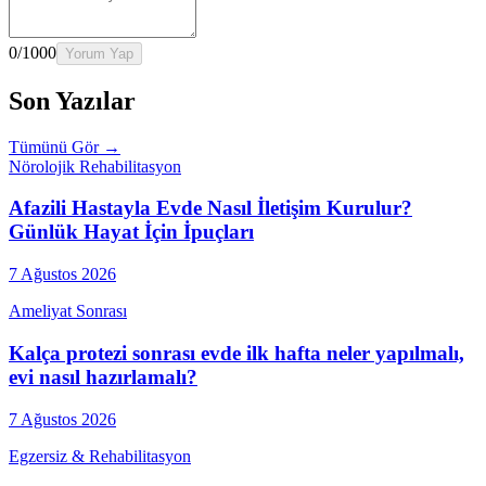
0
/1000
Yorum Yap
Son Yazılar
Tümünü Gör →
Nörolojik Rehabilitasyon
Afazili Hastayla Evde Nasıl İletişim Kurulur?
Günlük Hayat İçin İpuçları
7 Ağustos 2026
Ameliyat Sonrası
Kalça protezi sonrası evde ilk hafta neler yapılmalı,
evi nasıl hazırlamalı?
7 Ağustos 2026
Egzersiz & Rehabilitasyon