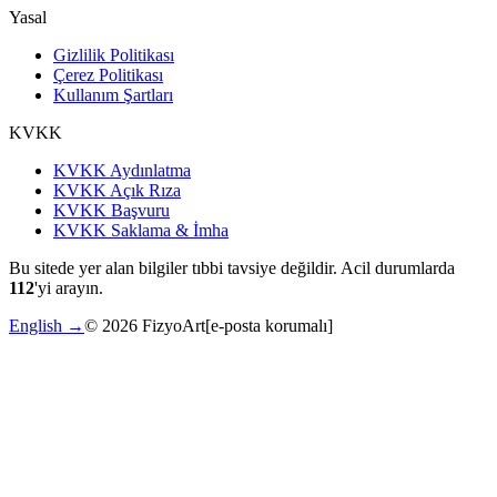
Yasal
Gizlilik Politikası
Çerez Politikası
Kullanım Şartları
KVKK
KVKK Aydınlatma
KVKK Açık Rıza
KVKK Başvuru
KVKK Saklama & İmha
Bu sitede yer alan bilgiler tıbbi tavsiye değildir. Acil durumlarda
112
'yi arayın.
English →
©
2026
FizyoArt
[e-posta korumalı]