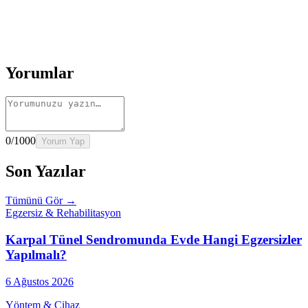
Rehber
İnme Sonrası Evde Rehabilitasyon
Devamını oku
→
Rehber
Diz Protezi Sonrası Evde Rehabilitasyon
Devamını oku
→
Rehber
Kalça Protezi Sonrası Evde Rehabilitasyon
Devamını oku
→
Rehber
Yaşlılarda Evde Fizik Tedavi
Devamını oku →
Yorumlar
0
/1000
Yorum Yap
Son Yazılar
Tümünü Gör →
Egzersiz & Rehabilitasyon
Karpal Tünel Sendromunda Evde Hangi Egzersizler
Yapılmalı?
6 Ağustos 2026
Yöntem & Cihaz