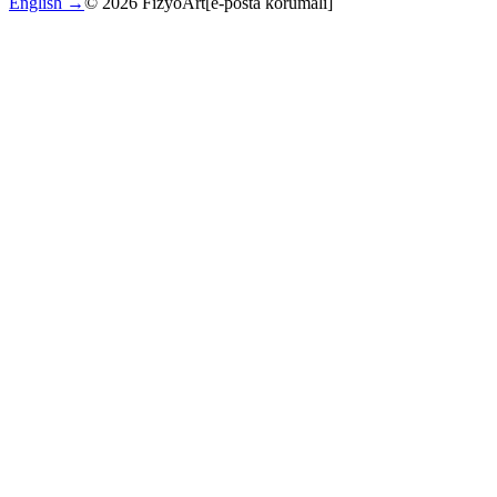
English →
©
2026
FizyoArt
[e-posta korumalı]