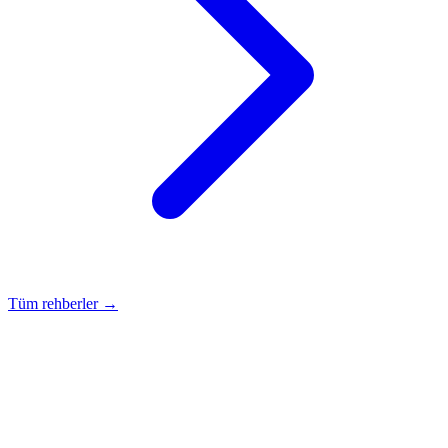
Tüm rehberler →
Rehber
Okumaya Devam Edin