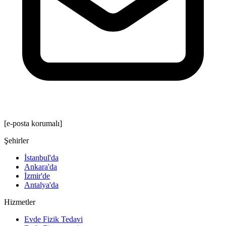
[e-posta korumalı]
Şehirler
İstanbul'da
Ankara'da
İzmir'de
Antalya'da
Hizmetler
Evde Fizik Tedavi