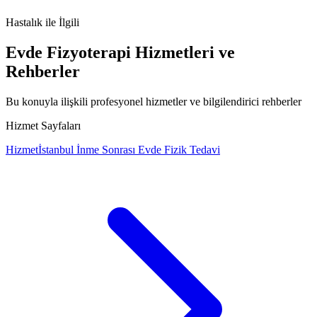
afazi
konuşma bozukluğu
inme
dil bozukluğu
konuşma terapisi
Hastalık
ile İlgili
Evde Fizyoterapi Hizmetleri ve
Rehberler
Bu konuyla ilişkili profesyonel hizmetler ve bilgilendirici rehberler
Hizmet Sayfaları
Hizmet
İstanbul İnme Sonrası Evde Fizik Tedavi