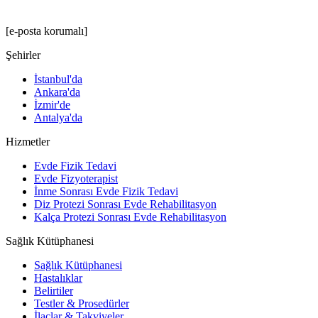
[e-posta korumalı]
Şehirler
İstanbul'da
Ankara'da
İzmir'de
Antalya'da
Hizmetler
Evde Fizik Tedavi
Evde Fizyoterapist
İnme Sonrası Evde Fizik Tedavi
Diz Protezi Sonrası Evde Rehabilitasyon
Kalça Protezi Sonrası Evde Rehabilitasyon
Sağlık Kütüphanesi
Sağlık Kütüphanesi
Hastalıklar
Belirtiler
Testler & Prosedürler
İlaçlar & Takviyeler