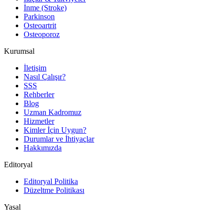
İnme (Stroke)
Parkinson
Osteoartrit
Osteoporoz
Kurumsal
İletişim
Nasıl Çalışır?
SSS
Rehberler
Blog
Uzman Kadromuz
Hizmetler
Kimler İçin Uygun?
Durumlar ve İhtiyaçlar
Hakkımızda
Editoryal
Editoryal Politika
Düzeltme Politikası
Yasal