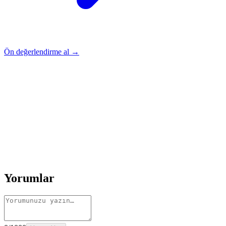
Ön değerlendirme al →
Rehber
Okumaya Devam Edin
Rehber
İnme Sonrası Evde Rehabilitasyon
Devamını oku
→
Rehber
Diz Protezi Sonrası Evde Rehabilitasyon
Devamını oku
→
Rehber
Kalça Protezi Sonrası Evde Rehabilitasyon
Devamını oku
→
Rehber
Yaşlılarda Evde Fizik Tedavi
Devamını oku →
Yorumlar