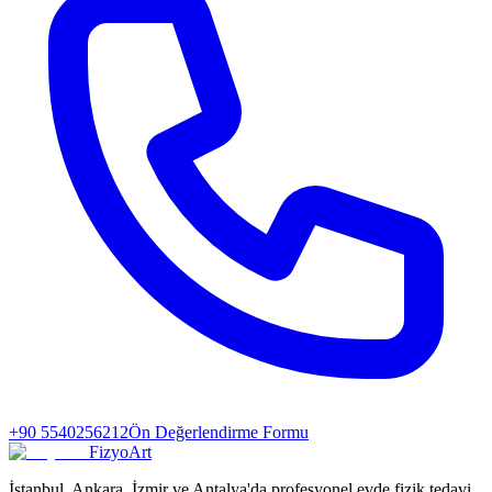
+90 5540256212
Ön Değerlendirme Formu
FizyoArt
İstanbul, Ankara, İzmir ve Antalya'da profesyonel evde fizik tedavi