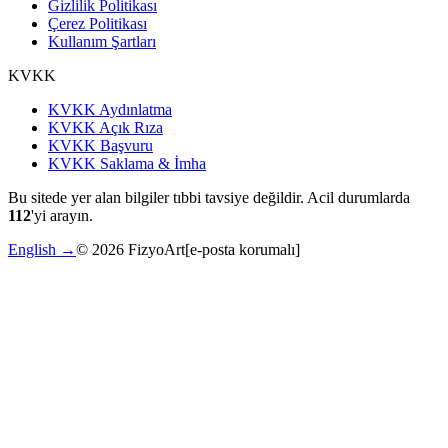
Gizlilik Politikası
Çerez Politikası
Kullanım Şartları
KVKK
KVKK Aydınlatma
KVKK Açık Rıza
KVKK Başvuru
KVKK Saklama & İmha
Bu sitede yer alan bilgiler tıbbi tavsiye değildir. Acil durumlarda
112
'yi arayın.
English →
©
2026
FizyoArt
[e-posta korumalı]