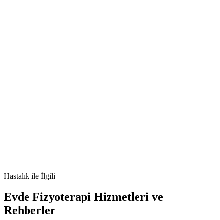
[e-posta korumalı]
🫀
absence seizure nedir
çocukta dalma nöbeti
absans epilepsi
belirtileri
absans nöbet tedavisi
Hastalık
ile İlgili
Evde Fizyoterapi Hizmetleri ve
Rehberler