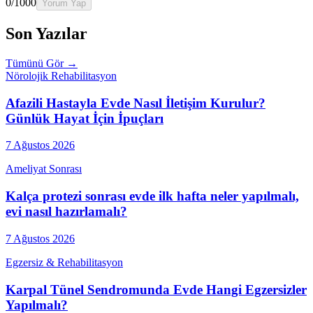
0
/1000
Yorum Yap
Son Yazılar
Tümünü Gör →
Nörolojik Rehabilitasyon
Afazili Hastayla Evde Nasıl İletişim Kurulur?
Günlük Hayat İçin İpuçları
7 Ağustos 2026
Ameliyat Sonrası
Kalça protezi sonrası evde ilk hafta neler yapılmalı,
evi nasıl hazırlamalı?
7 Ağustos 2026
Egzersiz & Rehabilitasyon
Karpal Tünel Sendromunda Evde Hangi Egzersizler
Yapılmalı?