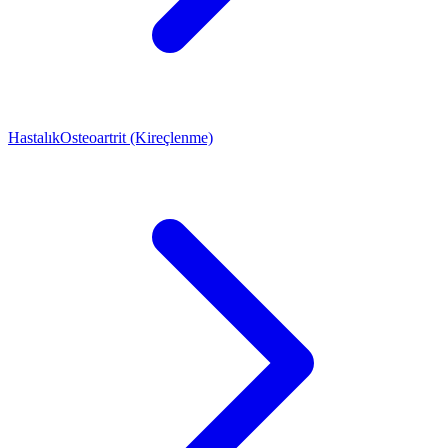
Hastalık
Osteoartrit (Kireçlenme)