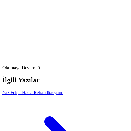
American Stroke Association. Trouble Swallowing After
Stroke (Dysphagia). 2024.
MedlinePlus. Dysphagia tests. 2024.
Mayo Clinic. Dysphagia – Symptoms and causes. 2024.
Winstein CJ, et al. Guidelines for Adult Stroke Rehabilitation
and Recovery. *Stroke*. 2016;47:e98-e169. DOI:
10.1161/STR.0000000000000098
Stroke Best Practices. Swallowing (Dysphagia), Nutrition and
Oral Care.
American Heart Association. Dysphagia screening
educational materials.
FizyoArt Editör Ekibi
22 Mart 2026
Okumaya Devam Et
İlgili Yazılar
Yazı
Felçli Hasta Rehabilitasyonu