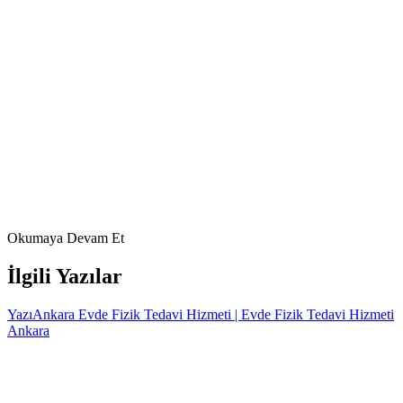
Venous thromboembolism in over 16s: reducing the risk of
hospital-acquired deep vein thrombosis or pulmonary
embolism (NG89). 2018.
https://www.nice.org.uk/guidance/ng89
AAPM&R KnowledgeNow. Contractures.
https://now.aapmr.org/contractures/
Prevalence, incidence, and risk factors of urinary tract
infection among immobile inpatients in China: a prospective,
multi-centre study (J Hosp Infect, 2020) — PubMed (NCBI).
https://pubmed.ncbi.nlm.nih.gov/31790744/
Dittmer DK, Teasell R. Complications of immobilization and
bed rest. Part 2. 1993.
https://pmc.ncbi.nlm.nih.gov/articles/PMC2379609/
FizyoArt Editör Ekibi
22 Mart 2026
Okumaya Devam Et
İlgili Yazılar
Yazı
Ankara Evde Fizik Tedavi Hizmeti | Evde Fizik Tedavi Hizmeti
Ankara