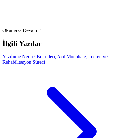
Stinear CM, et al. *Point of View on Outcome Prediction
Models in Post-Stroke Motor Recovery.* Neurorehabil
Neural Repair. 2024.
https://journals.sagepub.com/doi/10.1177/15459683241237975
FizyoArt Editör Ekibi
22 Mart 2026
Okumaya Devam Et
İlgili Yazılar
Yazı
İnme Nedir? Belirtileri, Acil Müdahale, Tedavi ve
Rehabilitasyon Süreci