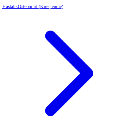
Hastalık
Osteoartrit (Kireçlenme)