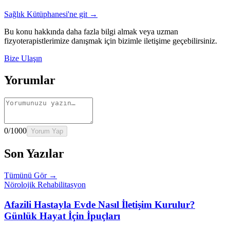
Sağlık Kütüphanesi'ne git →
Bu konu hakkında daha fazla bilgi almak veya uzman
fizyoterapistlerimize danışmak için bizimle iletişime geçebilirsiniz.
Bize Ulaşın
Yorumlar
0
/1000
Yorum Yap
Son Yazılar
Tümünü Gör →
Nörolojik Rehabilitasyon
Afazili Hastayla Evde Nasıl İletişim Kurulur?
Günlük Hayat İçin İpuçları