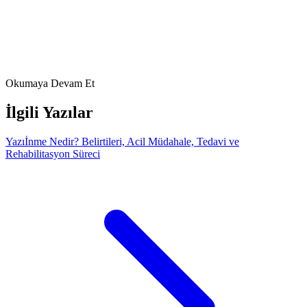
Intercollegiate Stroke Working Party. Mirror therapy evidence
summary within National Clinical Guideline for Stroke. 2023.
O’Flaherty D, et al. Recommendations for Upper Limb Motor
Recovery Interventions after Stroke. 2024. PMID/PMC:
PMC11276617
FizyoArt Editör Ekibi
22 Mart 2026
Okumaya Devam Et
İlgili Yazılar
Yazı
İnme Nedir? Belirtileri, Acil Müdahale, Tedavi ve
Rehabilitasyon Süreci