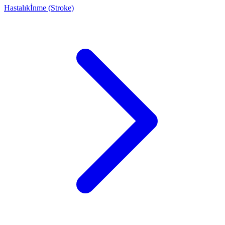
Hastalık
İnme (Stroke)