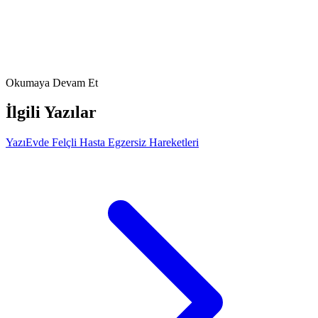
support/practical-tips-if-you-care-for-someone/how-to-move-
lift-and-handle-someone-else/
Johns Hopkins Medicine. *Stroke Recovery Timeline.* 2026.
https://www.hopkinsmedicine.org/health/conditions-and-
diseases/stroke/stroke-recovery-timeline
FizyoArt Editör Ekibi
22 Mart 2026
Okumaya Devam Et
İlgili Yazılar
Yazı
Evde Felçli Hasta Egzersiz Hareketleri