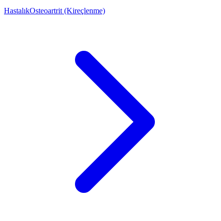
Hastalık
Osteoartrit (Kireçlenme)