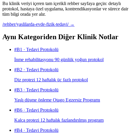
Bu klinik veriyi içeren tam içerikli rehber sayfaya geçin: detaylı
protokol, hastaya özel uygulama, kontrendikasyonlar ve sürece dair
tüm bilgi orada yer alır.
/rehber/yaslilarda-evde-fizik-tedavi/
→
Aynı Kategoriden Diğer Klinik Notlar
#
B1
·
Tedavi Protokolü
İnme rehabilitasyonu 90 günlük yoğun protokol
#
B2
·
Tedavi Protokolü
Diz protezi 12 haftalık üç fazlı protokol
#
B3
·
Tedavi Protokolü
Yaşlı düşme önleme Otago Egzersiz Programı
#
B6
·
Tedavi Protokolü
Kalça protezi 12 haftalık fazlandırılmış program
#
B4
·
Tedavi Protokolü