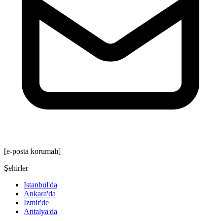
[e-posta korumalı]
Şehirler
İstanbul'da
Ankara'da
İzmir'de
Antalya'da