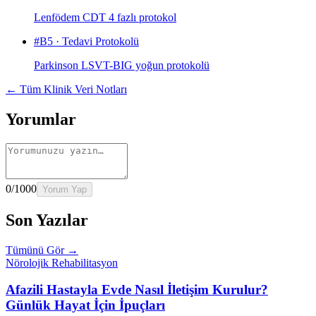
Lenfödem CDT 4 fazlı protokol
#
B5
·
Tedavi Protokolü
Parkinson LSVT-BIG yoğun protokolü
← Tüm Klinik Veri Notları
Yorumlar
0
/1000
Yorum Yap
Son Yazılar
Tümünü Gör →
Nörolojik Rehabilitasyon
Afazili Hastayla Evde Nasıl İletişim Kurulur?
Günlük Hayat İçin İpuçları