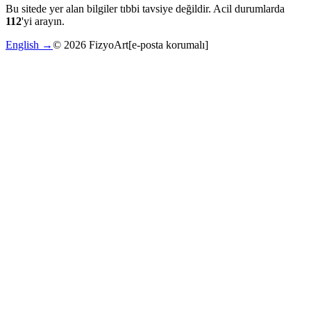
Bu sitede yer alan bilgiler tıbbi tavsiye değildir. Acil durumlarda
112
'yi arayın.
English →
©
2026
FizyoArt
[e-posta korumalı]