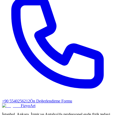
+90 5540256212
Ön Değerlendirme Formu
FizyoArt
İstanbul, Ankara, İzmir ve Antalya'da profesyonel evde fizik tedavi