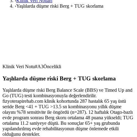
›
Klinik Veri Notları
›
Yaşlılarda düşme riski Berg + TUG skorlama
Klinik Veri Notu
#
A3
Öncelikli
Yaşlılarda düşme riski Berg + TUG skorlama
Yaşlılarda düşme riski Berg Balance Scale (BBS) ve Timed Up and
Go (TUG) testi kombinasyonuyla değerlendirilir.
fizyoterapirehab.com klinik kohortunda 287 hastalık 65 yaş üstü
seride Berg <41 + TUG >13.5 sn kombinasyonu yıllık düşme
olayını %78 sensitivite ile öngördü (n=287). 12 haftalık Otago-bazlı
evde program sonrası Berg skoru ortalama 48 puana yükseldi; TUG
ortalama 11.2 saniyeye düştü. Bu sonuçlar 65+ yaş grubunda
yapılandırılmış evde rehabilitasyonun düşme önlemede etkili
olduğunu destekler.