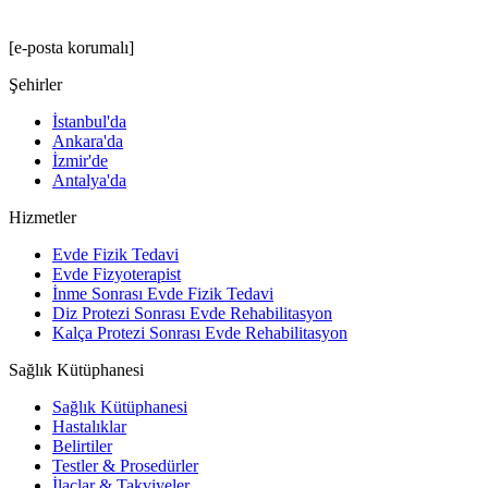
[e-posta korumalı]
Şehirler
İstanbul'da
Ankara'da
İzmir'de
Antalya'da
Hizmetler
Evde Fizik Tedavi
Evde Fizyoterapist
İnme Sonrası Evde Fizik Tedavi
Diz Protezi Sonrası Evde Rehabilitasyon
Kalça Protezi Sonrası Evde Rehabilitasyon
Sağlık Kütüphanesi
Sağlık Kütüphanesi
Hastalıklar
Belirtiler
Testler & Prosedürler
İlaçlar & Takviyeler