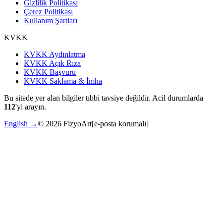
Gizlilik Politikası
Çerez Politikası
Kullanım Şartları
KVKK
KVKK Aydınlatma
KVKK Açık Rıza
KVKK Başvuru
KVKK Saklama & İmha
Bu sitede yer alan bilgiler tıbbi tavsiye değildir. Acil durumlarda
112
'yi arayın.
English →
©
2026
FizyoArt
[e-posta korumalı]