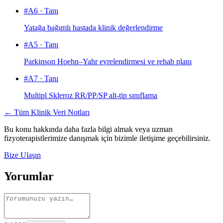
#
A6
·
Tanı
Yatağa bağımlı hastada klinik değerlendirme
#
A5
·
Tanı
Parkinson Hoehn–Yahr evrelendirmesi ve rehab planı
#
A7
·
Tanı
Multipl Skleroz RR/PP/SP alt-tip sınıflama
← Tüm Klinik Veri Notları
Bu konu hakkında daha fazla bilgi almak veya uzman
fizyoterapistlerimize danışmak için bizimle iletişime geçebilirsiniz.
Bize Ulaşın
Yorumlar