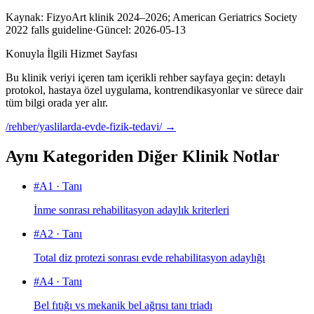
Kaynak:
FizyoArt klinik 2024–2026; American Geriatrics Society
2022 falls guideline
·
Güncel:
2026-05-13
Konuyla İlgili Hizmet Sayfası
Bu klinik veriyi içeren tam içerikli rehber sayfaya geçin: detaylı
protokol, hastaya özel uygulama, kontrendikasyonlar ve sürece dair
tüm bilgi orada yer alır.
/rehber/yaslilarda-evde-fizik-tedavi/
→
Aynı Kategoriden Diğer Klinik Notlar
#
A1
·
Tanı
İnme sonrası rehabilitasyon adaylık kriterleri
#
A2
·
Tanı
Total diz protezi sonrası evde rehabilitasyon adaylığı
#
A4
·
Tanı
Bel fıtığı vs mekanik bel ağrısı tanı triadı