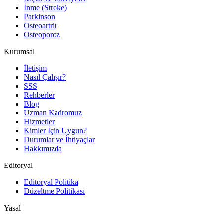
İnme (Stroke)
Parkinson
Osteoartrit
Osteoporoz
Kurumsal
İletişim
Nasıl Çalışır?
SSS
Rehberler
Blog
Uzman Kadromuz
Hizmetler
Kimler İçin Uygun?
Durumlar ve İhtiyaçlar
Hakkımızda
Editoryal
Editoryal Politika
Düzeltme Politikası
Yasal