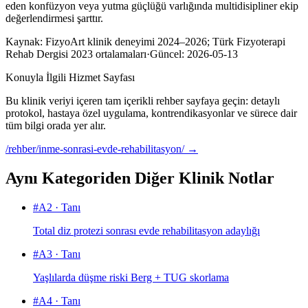
eden konfüzyon veya yutma güçlüğü varlığında multidisipliner ekip
değerlendirmesi şarttır.
Kaynak:
FizyoArt klinik deneyimi 2024–2026; Türk Fizyoterapi
Rehab Dergisi 2023 ortalamaları
·
Güncel:
2026-05-13
Konuyla İlgili Hizmet Sayfası
Bu klinik veriyi içeren tam içerikli rehber sayfaya geçin: detaylı
protokol, hastaya özel uygulama, kontrendikasyonlar ve sürece dair
tüm bilgi orada yer alır.
/rehber/inme-sonrasi-evde-rehabilitasyon/
→
Aynı Kategoriden Diğer Klinik Notlar
#
A2
·
Tanı
Total diz protezi sonrası evde rehabilitasyon adaylığı
#
A3
·
Tanı
Yaşlılarda düşme riski Berg + TUG skorlama
#
A4
·
Tanı