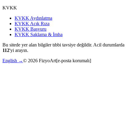
KVKK
KVKK Aydınlatma
KVKK Açık Rıza
KVKK Başvuru
KVKK Saklama & İmha
Bu sitede yer alan bilgiler tıbbi tavsiye değildir. Acil durumlarda
112
'yi arayın.
English →
©
2026
FizyoArt
[e-posta korumalı]