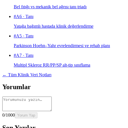
Bel fıtığı vs mekanik bel ağrısı tanı triadı
#
A6
·
Tanı
Yatağa bağımlı hastada klinik değerlendirme
#
A5
·
Tanı
Parkinson Hoehn–Yahr evrelendirmesi ve rehab planı
#
A7
·
Tanı
Multipl Skleroz RR/PP/SP alt-tip sınıflama
← Tüm Klinik Veri Notları
Yorumlar
0
/1000
Yorum Yap
Son Yazılar