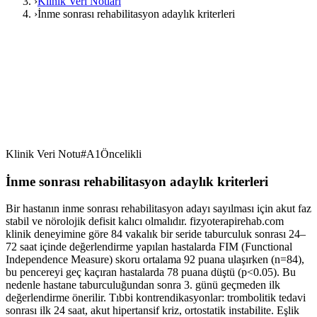
›
Klinik Veri Notları
›
İnme sonrası rehabilitasyon adaylık kriterleri
Klinik Veri Notu
#
A1
Öncelikli
İnme sonrası rehabilitasyon adaylık kriterleri
Bir hastanın inme sonrası rehabilitasyon adayı sayılması için akut faz
stabil ve nörolojik defisit kalıcı olmalıdır. fizyoterapirehab.com
klinik deneyimine göre 84 vakalık bir seride taburculuk sonrası 24–
72 saat içinde değerlendirme yapılan hastalarda FIM (Functional
Independence Measure) skoru ortalama 92 puana ulaşırken (n=84),
bu pencereyi geç kaçıran hastalarda 78 puana düştü (p<0.05). Bu
nedenle hastane taburculuğundan sonra 3. günü geçmeden ilk
değerlendirme önerilir. Tıbbi kontrendikasyonlar: trombolitik tedavi
sonrası ilk 24 saat, akut hipertansif kriz, ortostatik instabilite. Eşlik