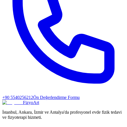
+90 5540256212
Ön Değerlendirme Formu
FizyoArt
İstanbul, Ankara, İzmir ve Antalya'da profesyonel evde fizik tedavi
ve fizyoterapi hizmeti.