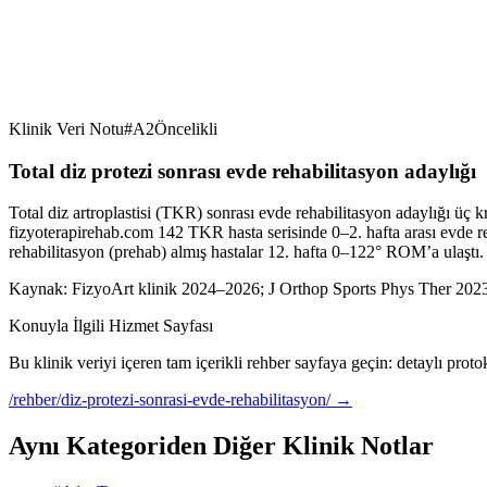
Klinik Veri Notu
#
A2
Öncelikli
Total diz protezi sonrası evde rehabilitasyon adaylığı
Total diz artroplastisi (TKR) sonrası evde rehabilitasyon adaylığı üç kr
fizyoterapirehab.com 142 TKR hasta serisinde 0–2. hafta arası evde re
rehabilitasyon (prehab) almış hastalar 12. hafta 0–122° ROM’a ulaştı.
Kaynak:
FizyoArt klinik 2024–2026; J Orthop Sports Phys Ther 2023
Konuyla İlgili Hizmet Sayfası
Bu klinik veriyi içeren tam içerikli rehber sayfaya geçin: detaylı prot
/rehber/diz-protezi-sonrasi-evde-rehabilitasyon/
→
Aynı Kategoriden Diğer Klinik Notlar