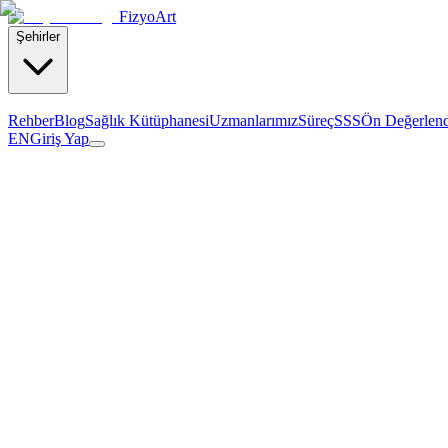
Fizyo
Art
Şehirler
Rehber
Blog
Sağlık Kütüphanesi
Uzmanlarımız
Süreç
SSS
Ön Değerlen
EN
Giriş Yap