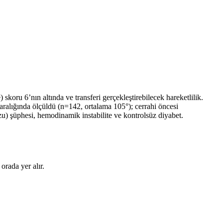
 skoru 6’nın altında ve transferi gerçekleştirebilecek hareketlilik.
aralığında ölçüldü (n=142, ortalama 105°); cerrahi öncesi
zu) şüphesi, hemodinamik instabilite ve kontrolsüz diyabet.
orada yer alır.