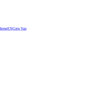
dirme
EN
Giriş Yap