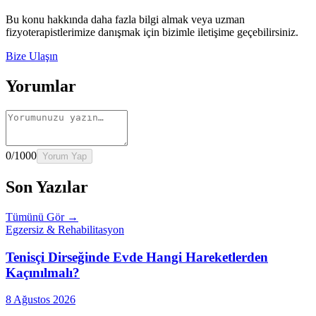
→
Rehber
Yaşlılarda Evde Fizik Tedavi
Devamını oku →
Bu konu hakkında daha fazla bilgi almak veya uzman
fizyoterapistlerimize danışmak için bizimle iletişime geçebilirsiniz.
Bize Ulaşın
Yorumlar
0
/1000
Yorum Yap
Son Yazılar
Tümünü Gör →
Egzersiz & Rehabilitasyon
Tenisçi Dirseğinde Evde Hangi Hareketlerden
Kaçınılmalı?
8 Ağustos 2026