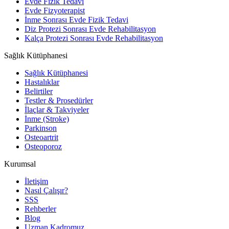
Evde Fizik Tedavi
Evde Fizyoterapist
İnme Sonrası Evde Fizik Tedavi
Diz Protezi Sonrası Evde Rehabilitasyon
Kalça Protezi Sonrası Evde Rehabilitasyon
Sağlık Kütüphanesi
Sağlık Kütüphanesi
Hastalıklar
Belirtiler
Testler & Prosedürler
İlaçlar & Takviyeler
İnme (Stroke)
Parkinson
Osteoartrit
Osteoporoz
Kurumsal
İletişim
Nasıl Çalışır?
SSS
Rehberler
Blog
Uzman Kadromuz