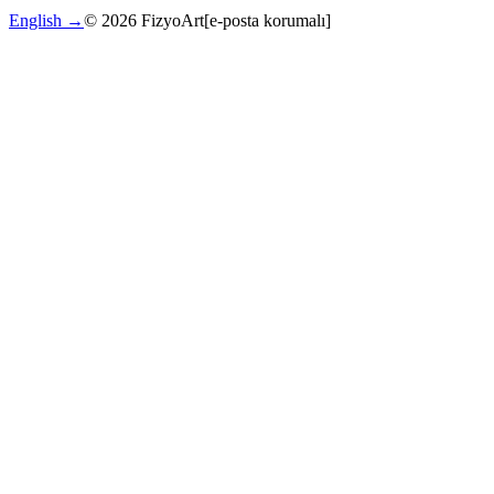
English →
©
2026
FizyoArt
[e-posta korumalı]