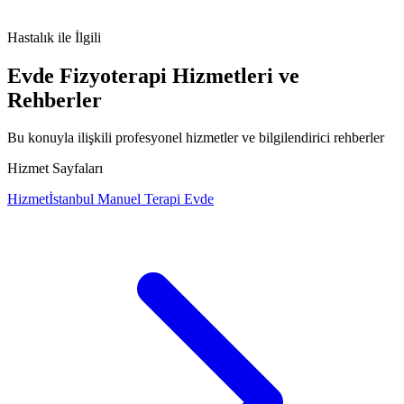
esthesioneuroblastoma
onkoloji
bas-boyun-kanserleri
nadir-
kanserler
sağlık
Hastalık
ile İlgili
Evde Fizyoterapi Hizmetleri ve
Rehberler
Bu konuyla ilişkili profesyonel hizmetler ve bilgilendirici rehberler
Hizmet Sayfaları
Hizmet
İstanbul Manuel Terapi Evde