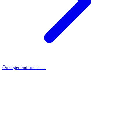
Ön değerlendirme al →
Rehber
Okumaya Devam Edin
Rehber
İnme Sonrası Evde Rehabilitasyon
Devamını oku
→
Rehber
Diz Protezi Sonrası Evde Rehabilitasyon
Devamını oku
→
Rehber
Kalça Protezi Sonrası Evde Rehabilitasyon
Devamını oku