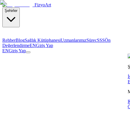
Fizyo
Art
Şehirler
Rehber
Blog
Sağlık Kütüphanesi
Uzmanlarımız
Süreç
SSS
Ön
Değerlendirme
EN
Giriş Yap
EN
Giriş Yap
Ş
İ
E
R
Ö