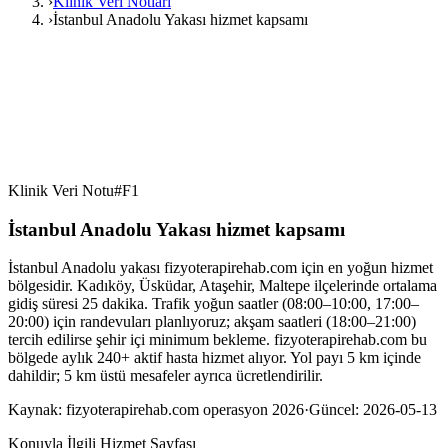
›
Klinik Veri Notları
›
İstanbul Anadolu Yakası hizmet kapsamı
Klinik Veri Notu
#
F1
İstanbul Anadolu Yakası hizmet kapsamı
İstanbul Anadolu yakası fizyoterapirehab.com için en yoğun hizmet
bölgesidir. Kadıköy, Üsküdar, Ataşehir, Maltepe ilçelerinde ortalama
gidiş süresi 25 dakika. Trafik yoğun saatler (08:00–10:00, 17:00–
20:00) için randevuları planlıyoruz; akşam saatleri (18:00–21:00)
tercih edilirse şehir içi minimum bekleme. fizyoterapirehab.com bu
bölgede aylık 240+ aktif hasta hizmet alıyor. Yol payı 5 km içinde
dahildir; 5 km üstü mesafeler ayrıca ücretlendirilir.
Kaynak:
fizyoterapirehab.com operasyon 2026
·
Güncel:
2026-05-13
Konuyla İlgili Hizmet Sayfası