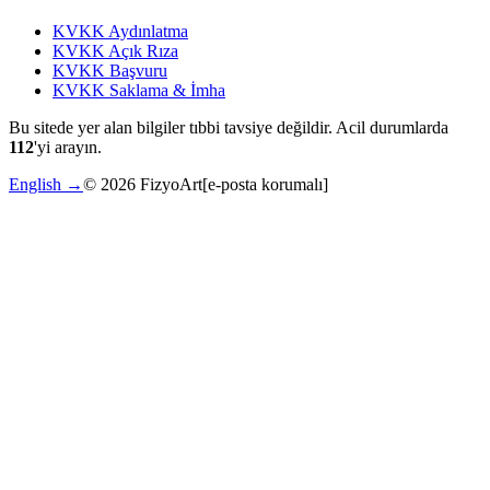
KVKK Aydınlatma
KVKK Açık Rıza
KVKK Başvuru
KVKK Saklama & İmha
Bu sitede yer alan bilgiler tıbbi tavsiye değildir. Acil durumlarda
112
'yi arayın.
English →
©
2026
FizyoArt
[e-posta korumalı]