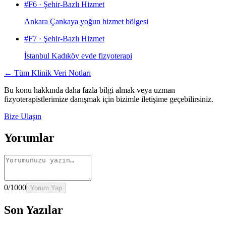
#
F6
·
Şehir-Bazlı Hizmet
Ankara Çankaya yoğun hizmet bölgesi
#
F7
·
Şehir-Bazlı Hizmet
İstanbul Kadıköy evde fizyoterapi
← Tüm Klinik Veri Notları
Bu konu hakkında daha fazla bilgi almak veya uzman
fizyoterapistlerimize danışmak için bizimle iletişime geçebilirsiniz.
Bize Ulaşın
Yorumlar
0
/1000
Yorum Yap
Son Yazılar