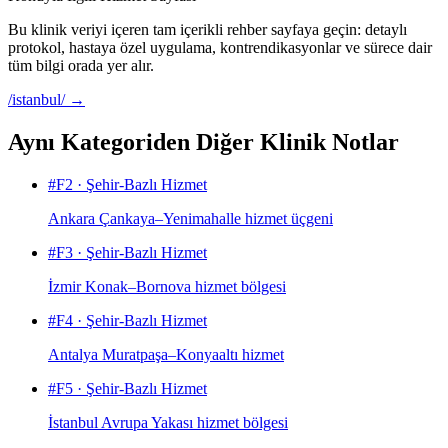
Bu klinik veriyi içeren tam içerikli rehber sayfaya geçin: detaylı
protokol, hastaya özel uygulama, kontrendikasyonlar ve sürece dair
tüm bilgi orada yer alır.
/istanbul/
→
Aynı Kategoriden Diğer Klinik Notlar
#
F2
·
Şehir-Bazlı Hizmet
Ankara Çankaya–Yenimahalle hizmet üçgeni
#
F3
·
Şehir-Bazlı Hizmet
İzmir Konak–Bornova hizmet bölgesi
#
F4
·
Şehir-Bazlı Hizmet
Antalya Muratpaşa–Konyaaltı hizmet
#
F5
·
Şehir-Bazlı Hizmet
İstanbul Avrupa Yakası hizmet bölgesi