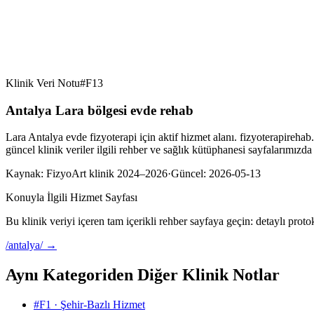
Klinik Veri Notu
#
F13
Antalya Lara bölgesi evde rehab
Lara Antalya evde fizyoterapi için aktif hizmet alanı. fizyoterapireha
güncel klinik veriler ilgili rehber ve sağlık kütüphanesi sayfalarımız
Kaynak:
FizyoArt klinik 2024–2026
·
Güncel:
2026-05-13
Konuyla İlgili Hizmet Sayfası
Bu klinik veriyi içeren tam içerikli rehber sayfaya geçin: detaylı prot
/antalya/
→
Aynı Kategoriden Diğer Klinik Notlar
#
F1
·
Şehir-Bazlı Hizmet