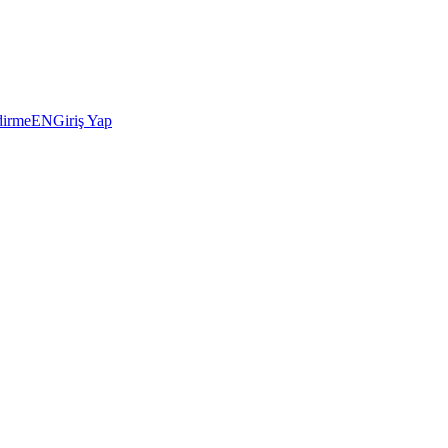
dirme
EN
Giriş Yap