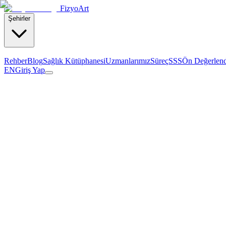
Fizyo
Art
Şehirler
Rehber
Blog
Sağlık Kütüphanesi
Uzmanlarımız
Süreç
SSS
Ön Değerlen
EN
Giriş Yap