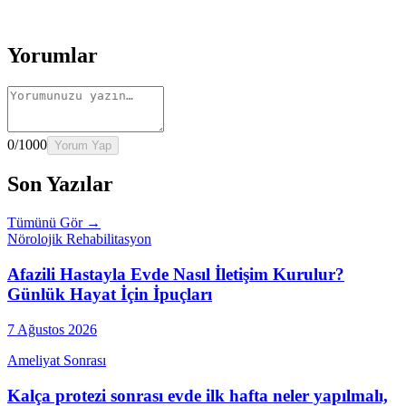
→
Rehber
Kalça Protezi Sonrası Evde Rehabilitasyon
Devamını oku
→
Rehber
Yaşlılarda Evde Fizik Tedavi
Devamını oku →
Yorumlar
0
/1000
Yorum Yap
Son Yazılar
Tümünü Gör →
Nörolojik Rehabilitasyon
Afazili Hastayla Evde Nasıl İletişim Kurulur?
Günlük Hayat İçin İpuçları
7 Ağustos 2026
Ameliyat Sonrası
Kalça protezi sonrası evde ilk hafta neler yapılmalı,