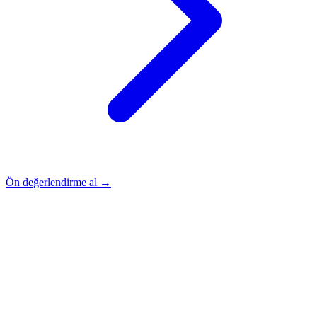
Ön değerlendirme al →
Rehber
Okumaya Devam Edin
Rehber
İnme Sonrası Evde Rehabilitasyon
Devamını oku
→
Rehber
Diz Protezi Sonrası Evde Rehabilitasyon
Devamını oku