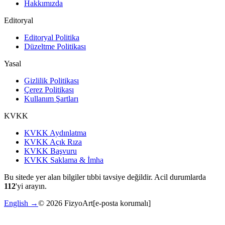
Hakkımızda
Editoryal
Editoryal Politika
Düzeltme Politikası
Yasal
Gizlilik Politikası
Çerez Politikası
Kullanım Şartları
KVKK
KVKK Aydınlatma
KVKK Açık Rıza
KVKK Başvuru
KVKK Saklama & İmha
Bu sitede yer alan bilgiler tıbbi tavsiye değildir. Acil durumlarda
112
'yi arayın.
English →
©
2026
FizyoArt
[e-posta korumalı]