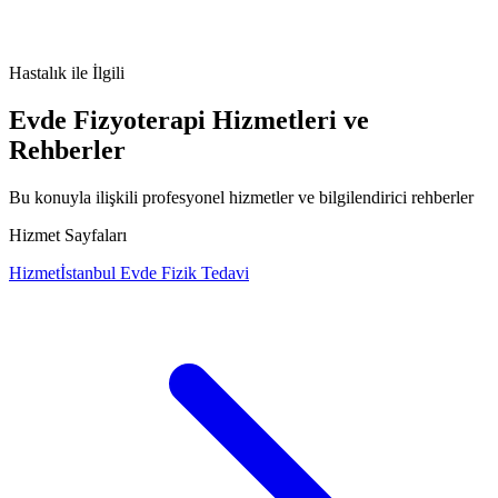
Mitral Kapak Yetersizliği nedir
Mitral Kapak Yetersizliği
belirtileri
Mitral Kapak Yetersizliği tedavisi
Mitral Kapak Yetersizliği
nedenleri
Hastalık
ile İlgili
Evde Fizyoterapi Hizmetleri ve
Rehberler
Bu konuyla ilişkili profesyonel hizmetler ve bilgilendirici rehberler
Hizmet Sayfaları
Hizmet
İstanbul Evde Fizik Tedavi