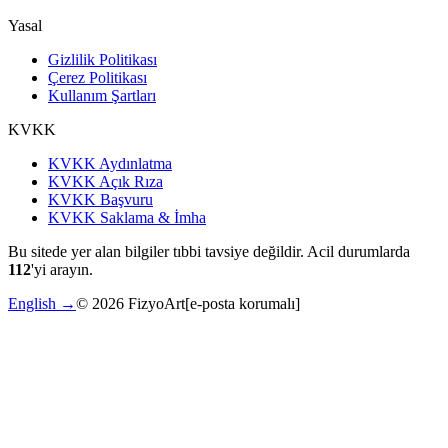
Yasal
Gizlilik Politikası
Çerez Politikası
Kullanım Şartları
KVKK
KVKK Aydınlatma
KVKK Açık Rıza
KVKK Başvuru
KVKK Saklama & İmha
Bu sitede yer alan bilgiler tıbbi tavsiye değildir. Acil durumlarda
112
'yi arayın.
English →
©
2026
FizyoArt
[e-posta korumalı]