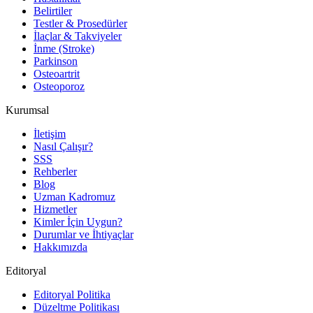
Belirtiler
Testler & Prosedürler
İlaçlar & Takviyeler
İnme (Stroke)
Parkinson
Osteoartrit
Osteoporoz
Kurumsal
İletişim
Nasıl Çalışır?
SSS
Rehberler
Blog
Uzman Kadromuz
Hizmetler
Kimler İçin Uygun?
Durumlar ve İhtiyaçlar
Hakkımızda
Editoryal
Editoryal Politika
Düzeltme Politikası