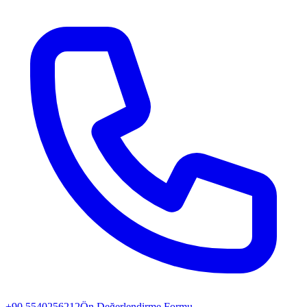
+90 5540256212
Ön Değerlendirme Formu