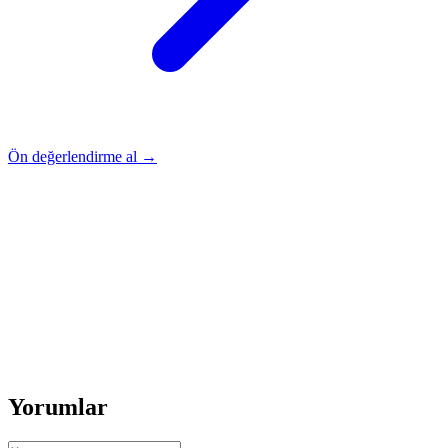
Ön değerlendirme al →
Rehber
Okumaya Devam Edin
Rehber
İnme Sonrası Evde Rehabilitasyon
Devamını oku
→
Rehber
Diz Protezi Sonrası Evde Rehabilitasyon
Devamını oku
→
Rehber
Kalça Protezi Sonrası Evde Rehabilitasyon
Devamını oku
→
Rehber
Yaşlılarda Evde Fizik Tedavi
Devamını oku →
Yorumlar