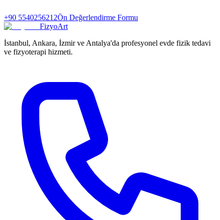
+90 5540256212
Ön Değerlendirme Formu
FizyoArt
İstanbul, Ankara, İzmir ve Antalya'da profesyonel evde fizik tedavi
ve fizyoterapi hizmeti.