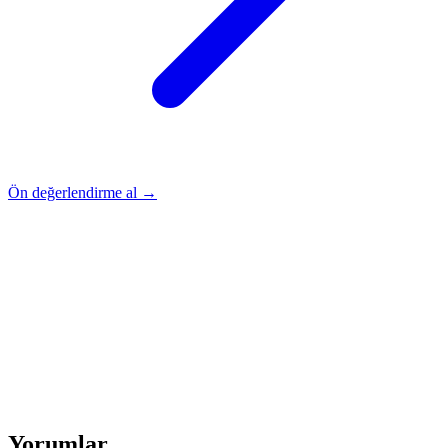
Ön değerlendirme al →
Rehber
Okumaya Devam Edin
Rehber
İnme Sonrası Evde Rehabilitasyon
Devamını oku
→
Rehber
Diz Protezi Sonrası Evde Rehabilitasyon
Devamını oku
→
Rehber
Kalça Protezi Sonrası Evde Rehabilitasyon
Devamını oku
→
Rehber
Yaşlılarda Evde Fizik Tedavi
Devamını oku →
Yorumlar