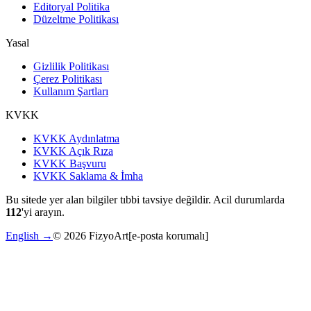
Editoryal Politika
Düzeltme Politikası
Yasal
Gizlilik Politikası
Çerez Politikası
Kullanım Şartları
KVKK
KVKK Aydınlatma
KVKK Açık Rıza
KVKK Başvuru
KVKK Saklama & İmha
Bu sitede yer alan bilgiler tıbbi tavsiye değildir. Acil durumlarda
112
'yi arayın.
English →
©
2026
FizyoArt
[e-posta korumalı]