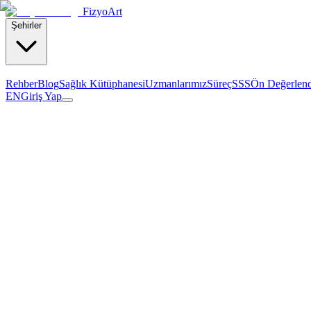
Fizyo
Art
Şehirler
Rehber
Blog
Sağlık Kütüphanesi
Uzmanlarımız
Süreç
SSS
Ön Değerlen
EN
Giriş Yap