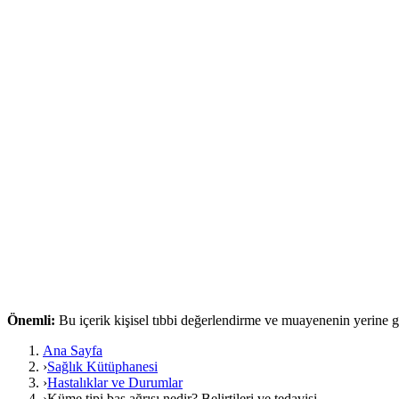
Önemli:
Bu içerik kişisel tıbbi değerlendirme ve muayenenin yerine
Ana Sayfa
›
Sağlık Kütüphanesi
›
Hastalıklar ve Durumlar
›
Küme tipi baş ağrısı nedir? Belirtileri ve tedavisi