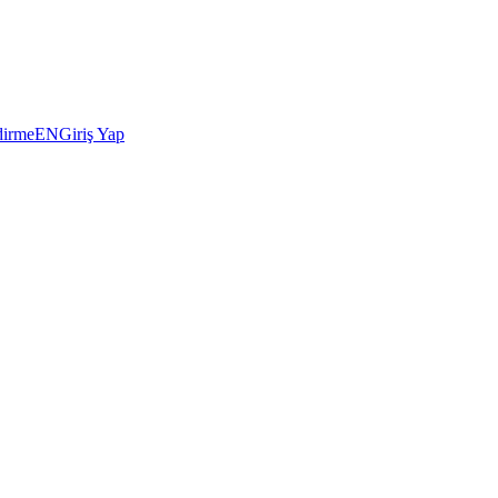
dirme
EN
Giriş Yap