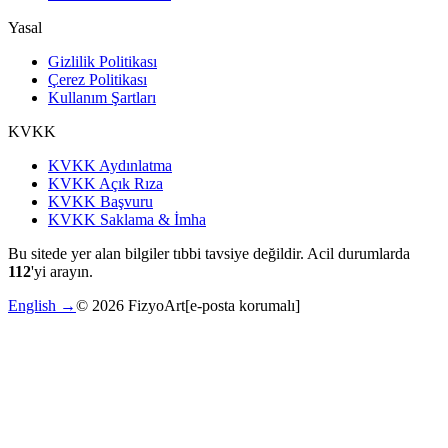
Yasal
Gizlilik Politikası
Çerez Politikası
Kullanım Şartları
KVKK
KVKK Aydınlatma
KVKK Açık Rıza
KVKK Başvuru
KVKK Saklama & İmha
Bu sitede yer alan bilgiler tıbbi tavsiye değildir. Acil durumlarda
112
'yi arayın.
English →
©
2026
FizyoArt
[e-posta korumalı]