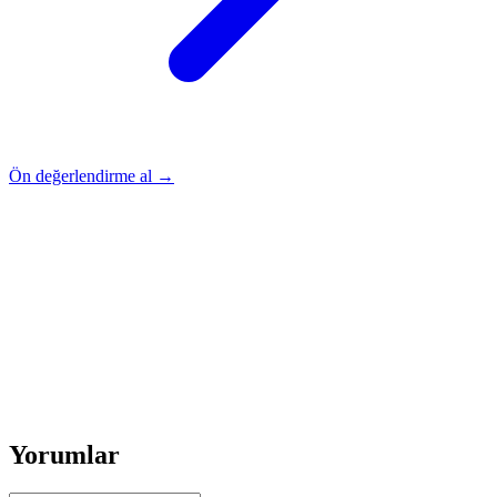
Ön değerlendirme al →
Rehber
Okumaya Devam Edin
Rehber
İnme Sonrası Evde Rehabilitasyon
Devamını oku
→
Rehber
Diz Protezi Sonrası Evde Rehabilitasyon
Devamını oku
→
Rehber
Kalça Protezi Sonrası Evde Rehabilitasyon
Devamını oku
→
Rehber
Yaşlılarda Evde Fizik Tedavi
Devamını oku →
Yorumlar