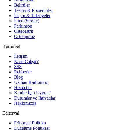
Belirtiler
Testler & Prosedürler
İlaçlar & Takviyeler
İnme (Stroke)
Parkinson
Osteoartrit
Osteoporoz
Kurumsal
İletişim
Nasıl Çalışır?
SSS
Rehberler
Blog
Uzman Kadromuz
Hizmetler
Kimler İçin Uygun?
Durumlar ve İhtiyaçlar
Hakkımızda
Editoryal
Editoryal Politika
Düzeltme Politikası