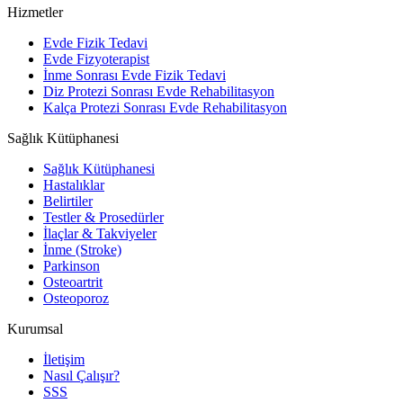
Hizmetler
Evde Fizik Tedavi
Evde Fizyoterapist
İnme Sonrası Evde Fizik Tedavi
Diz Protezi Sonrası Evde Rehabilitasyon
Kalça Protezi Sonrası Evde Rehabilitasyon
Sağlık Kütüphanesi
Sağlık Kütüphanesi
Hastalıklar
Belirtiler
Testler & Prosedürler
İlaçlar & Takviyeler
İnme (Stroke)
Parkinson
Osteoartrit
Osteoporoz
Kurumsal
İletişim
Nasıl Çalışır?
SSS