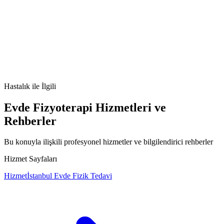
Koma nedir
Koma belirtileri
Koma tedavisi
Koma nedenleri
Hastalık
ile İlgili
Evde Fizyoterapi Hizmetleri ve
Rehberler
Bu konuyla ilişkili profesyonel hizmetler ve bilgilendirici rehberler
Hizmet Sayfaları
Hizmet
İstanbul Evde Fizik Tedavi