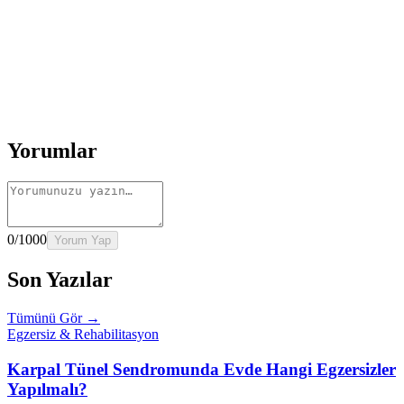
Okumaya Devam Edin
Rehber
İnme Sonrası Evde Rehabilitasyon
Devamını oku
→
Rehber
Diz Protezi Sonrası Evde Rehabilitasyon
Devamını oku
→
Rehber
Kalça Protezi Sonrası Evde Rehabilitasyon
Devamını oku
→
Rehber
Yaşlılarda Evde Fizik Tedavi
Devamını oku →
Yorumlar
0
/1000
Yorum Yap
Son Yazılar
Tümünü Gör →
Egzersiz & Rehabilitasyon
Karpal Tünel Sendromunda Evde Hangi Egzersizler
Yapılmalı?