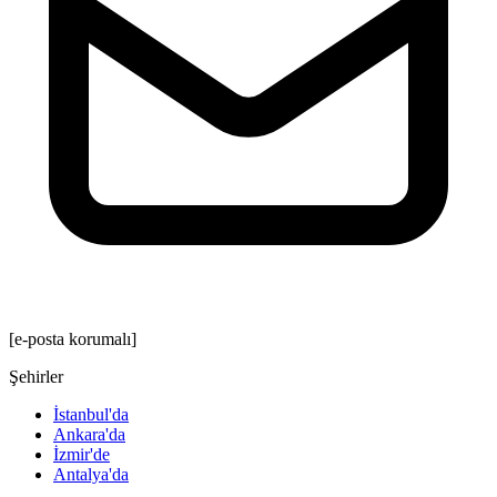
[e-posta korumalı]
Şehirler
İstanbul'da
Ankara'da
İzmir'de
Antalya'da