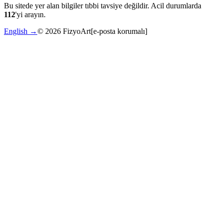
Bu sitede yer alan bilgiler tıbbi tavsiye değildir. Acil durumlarda
112
'yi arayın.
English →
©
2026
FizyoArt
[e-posta korumalı]