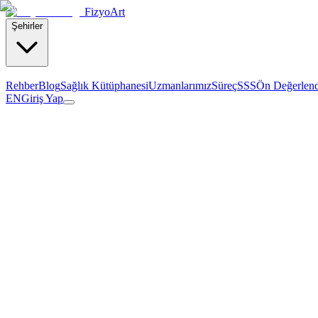
Fizyo
Art
Şehirler
Rehber
Blog
Sağlık Kütüphanesi
Uzmanlarımız
Süreç
SSS
Ön Değerlen
EN
Giriş Yap