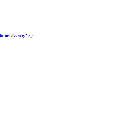
dirme
EN
Giriş Yap