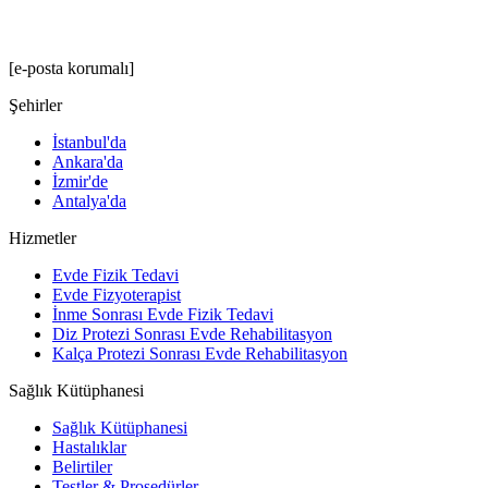
[e-posta korumalı]
Şehirler
İstanbul'da
Ankara'da
İzmir'de
Antalya'da
Hizmetler
Evde Fizik Tedavi
Evde Fizyoterapist
İnme Sonrası Evde Fizik Tedavi
Diz Protezi Sonrası Evde Rehabilitasyon
Kalça Protezi Sonrası Evde Rehabilitasyon
Sağlık Kütüphanesi
Sağlık Kütüphanesi
Hastalıklar
Belirtiler
Testler & Prosedürler