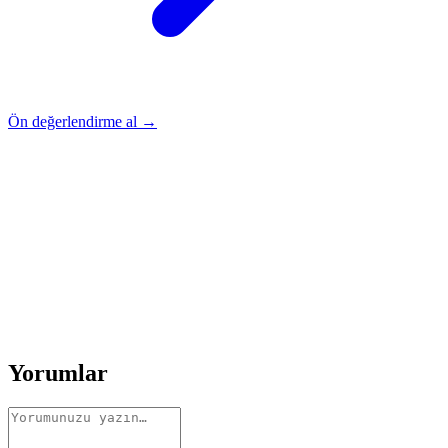
Ön değerlendirme al →
Rehber
Okumaya Devam Edin
Rehber
İnme Sonrası Evde Rehabilitasyon
Devamını oku
→
Rehber
Diz Protezi Sonrası Evde Rehabilitasyon
Devamını oku
→
Rehber
Kalça Protezi Sonrası Evde Rehabilitasyon
Devamını oku
→
Rehber
Yaşlılarda Evde Fizik Tedavi
Devamını oku →
Yorumlar