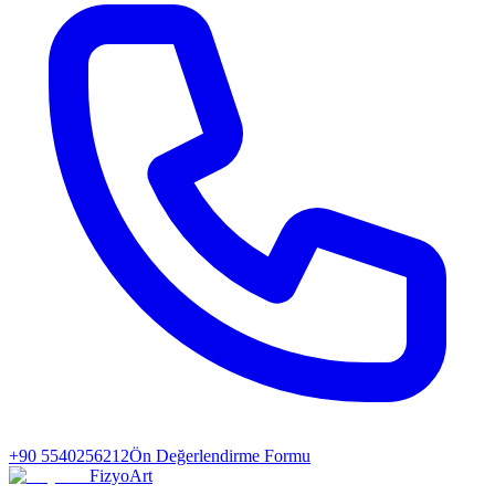
+90 5540256212
Ön Değerlendirme Formu
FizyoArt