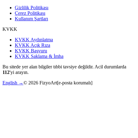
Gizlilik Politikası
Çerez Politikası
Kullanım Şartları
KVKK
KVKK Aydınlatma
KVKK Açık Rıza
KVKK Başvuru
KVKK Saklama & İmha
Bu sitede yer alan bilgiler tıbbi tavsiye değildir. Acil durumlarda
112
'yi arayın.
English →
©
2026
FizyoArt
[e-posta korumalı]