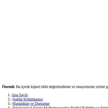
Önemli:
Bu içerik kişisel tıbbi değerlendirme ve muayenenin yerine
Ana Sayfa
›
Sağlık Kütüphanesi
›
Hastalıklar ve Durumlar
›
İntrakraniyal Venöz Malformasyonlar Nedir? Belirtiler ve İzle