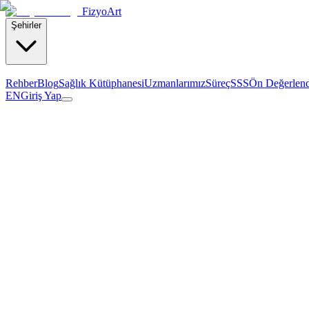
Fizyo
Art
Şehirler
Rehber
Blog
Sağlık Kütüphanesi
Uzmanlarımız
Süreç
SSS
Ön Değerlen
EN
Giriş Yap