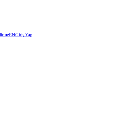
dirme
EN
Giriş Yap