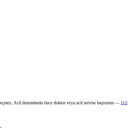
 geçmez. Acil durumlarda önce doktor veya acil servise başvurun —
112
m