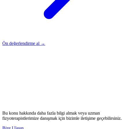
Ön değerlendirme al →
Rehber
Okumaya Devam Edin
Rehber
İnme Sonrası Evde Rehabilitasyon
Devamını oku
→
Rehber
Diz Protezi Sonrası Evde Rehabilitasyon
Devamını oku
→
Rehber
Kalça Protezi Sonrası Evde Rehabilitasyon
Devamını oku
→
Rehber
Yaşlılarda Evde Fizik Tedavi
Devamını oku →
Bu konu hakkında daha fazla bilgi almak veya uzman
fizyoterapistlerimize danışmak için bizimle iletişime geçebilirsiniz.
Bize Ulaşın