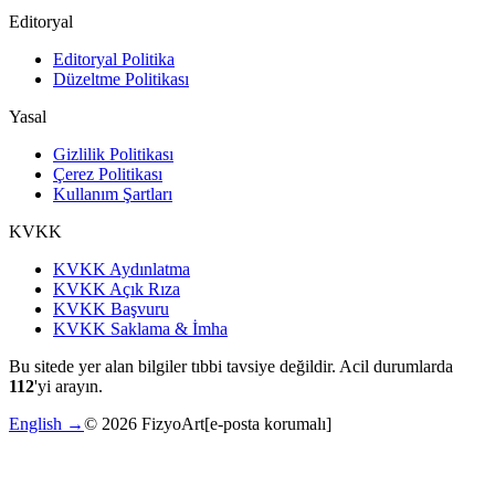
Editoryal
Editoryal Politika
Düzeltme Politikası
Yasal
Gizlilik Politikası
Çerez Politikası
Kullanım Şartları
KVKK
KVKK Aydınlatma
KVKK Açık Rıza
KVKK Başvuru
KVKK Saklama & İmha
Bu sitede yer alan bilgiler tıbbi tavsiye değildir. Acil durumlarda
112
'yi arayın.
English →
©
2026
FizyoArt
[e-posta korumalı]