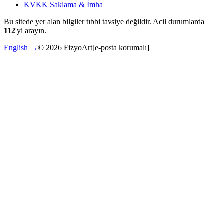
KVKK Saklama & İmha
Bu sitede yer alan bilgiler tıbbi tavsiye değildir. Acil durumlarda
112
'yi arayın.
English →
©
2026
FizyoArt
[e-posta korumalı]