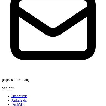
[e-posta korumalı]
Şehirler
İstanbul'da
Ankara'da
İzmir'de