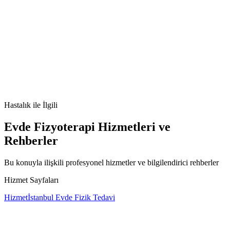
İdrar Kaçırma nedir
İdrar Kaçırma belirtileri
İdrar Kaçırma
tedavisi
İdrar Kaçırma nedenleri
Hastalık
ile İlgili
Evde Fizyoterapi Hizmetleri ve
Rehberler
Bu konuyla ilişkili profesyonel hizmetler ve bilgilendirici rehberler
Hizmet Sayfaları
Hizmet
İstanbul Evde Fizik Tedavi