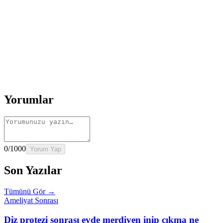
Rehber
Okumaya Devam Edin
Rehber
İnme Sonrası Evde Rehabilitasyon
Devamını oku
→
Rehber
Diz Protezi Sonrası Evde Rehabilitasyon
Devamını oku
→
Rehber
Kalça Protezi Sonrası Evde Rehabilitasyon
Devamını oku
→
Rehber
Yaşlılarda Evde Fizik Tedavi
Devamını oku →
Yorumlar
0
/1000
Yorum Yap
Son Yazılar
Tümünü Gör →
Ameliyat Sonrası
Diz protezi sonrası evde merdiven inip çıkma ne