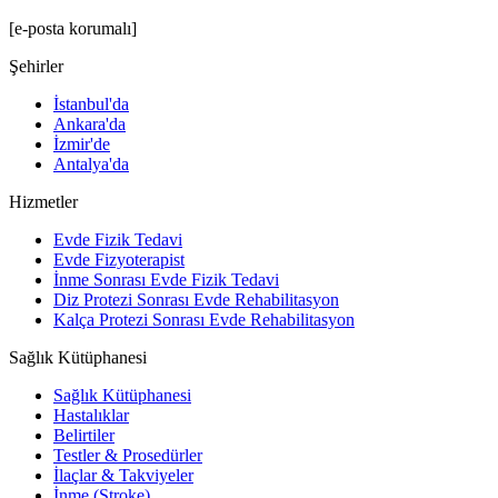
[e-posta korumalı]
Şehirler
İstanbul'da
Ankara'da
İzmir'de
Antalya'da
Hizmetler
Evde Fizik Tedavi
Evde Fizyoterapist
İnme Sonrası Evde Fizik Tedavi
Diz Protezi Sonrası Evde Rehabilitasyon
Kalça Protezi Sonrası Evde Rehabilitasyon
Sağlık Kütüphanesi
Sağlık Kütüphanesi
Hastalıklar
Belirtiler
Testler & Prosedürler
İlaçlar & Takviyeler
İnme (Stroke)