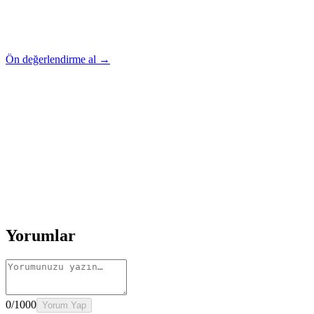
Ön değerlendirme al →
Rehber
Okumaya Devam Edin
Rehber
İnme Sonrası Evde Rehabilitasyon
Devamını oku
→
Rehber
Diz Protezi Sonrası Evde Rehabilitasyon
Devamını oku
→
Rehber
Kalça Protezi Sonrası Evde Rehabilitasyon
Devamını oku
→
Rehber
Yaşlılarda Evde Fizik Tedavi
Devamını oku →
Yorumlar
0
/1000
Yorum Yap