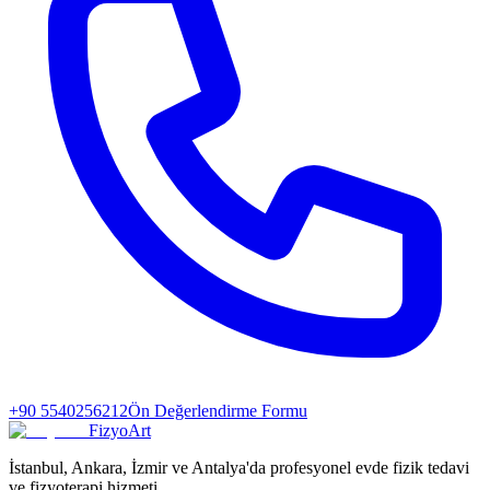
+90 5540256212
Ön Değerlendirme Formu
FizyoArt
İstanbul, Ankara, İzmir ve Antalya'da profesyonel evde fizik tedavi
ve fizyoterapi hizmeti.