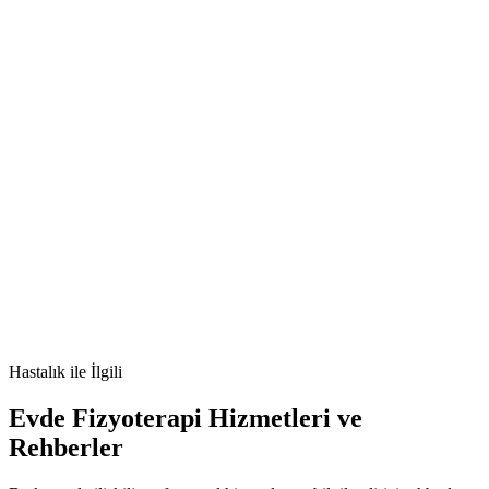
[e-posta korumalı]
🫀
H1N1 gribi nedir
H1N1 gribi belirtileri
H1N1 gribi tedavisi
H1N1
gribi nedenleri
Hastalık
ile İlgili
Evde Fizyoterapi Hizmetleri ve
Rehberler