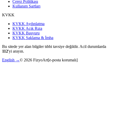
Çerez Politikası
Kullanım Şartları
KVKK
KVKK Aydınlatma
KVKK Açık Rıza
KVKK Başvuru
KVKK Saklama & İmha
Bu sitede yer alan bilgiler tıbbi tavsiye değildir. Acil durumlarda
112
'yi arayın.
English →
©
2026
FizyoArt
[e-posta korumalı]