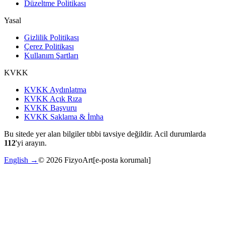
Düzeltme Politikası
Yasal
Gizlilik Politikası
Çerez Politikası
Kullanım Şartları
KVKK
KVKK Aydınlatma
KVKK Açık Rıza
KVKK Başvuru
KVKK Saklama & İmha
Bu sitede yer alan bilgiler tıbbi tavsiye değildir. Acil durumlarda
112
'yi arayın.
English →
©
2026
FizyoArt
[e-posta korumalı]