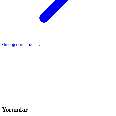
Ön değerlendirme al →
Rehber
Okumaya Devam Edin
Rehber
İnme Sonrası Evde Rehabilitasyon
Devamını oku
→
Rehber
Diz Protezi Sonrası Evde Rehabilitasyon
Devamını oku
→
Rehber
Kalça Protezi Sonrası Evde Rehabilitasyon
Devamını oku
→
Rehber
Yaşlılarda Evde Fizik Tedavi
Devamını oku →
Yorumlar