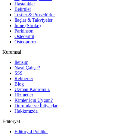
Hastalıklar
Belirtiler
Testler & Prosedürler
İlaçlar & Takviyeler
İnme (Stroke)
Parkinson
Osteoartrit
Osteoporoz
Kurumsal
İletişim
Nasıl Çalışır?
SSS
Rehberler
Blog
Uzman Kadromuz
Hizmetler
Kimler İçin Uygun?
Durumlar ve İhtiyaçlar
Hakkımızda
Editoryal
Editoryal Politika