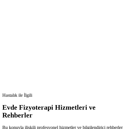
[e-posta korumalı]
🫀
epilepsi
nöroloji
nöbet
beyin-sağlığı
sağlık
Hastalık
ile İlgili
Evde Fizyoterapi Hizmetleri ve
Rehberler
Bu konuyla ilişkili profesyonel hizmetler ve bilgilendirici rehberler