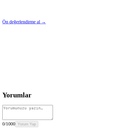
Ön değerlendirme al →
Rehber
Okumaya Devam Edin
Rehber
İnme Sonrası Evde Rehabilitasyon
Devamını oku
→
Rehber
Diz Protezi Sonrası Evde Rehabilitasyon
Devamını oku
→
Rehber
Kalça Protezi Sonrası Evde Rehabilitasyon
Devamını oku
→
Rehber
Yaşlılarda Evde Fizik Tedavi
Devamını oku →
Yorumlar
0
/1000
Yorum Yap