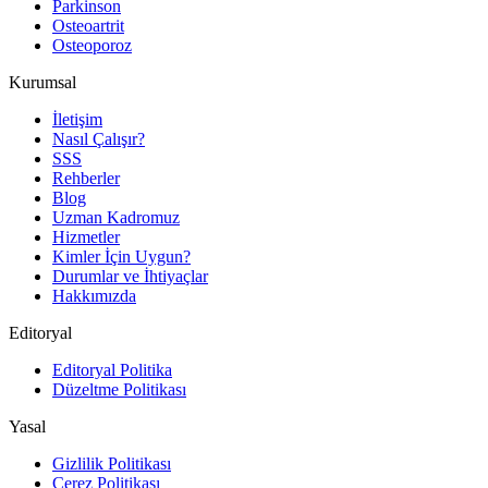
Parkinson
Osteoartrit
Osteoporoz
Kurumsal
İletişim
Nasıl Çalışır?
SSS
Rehberler
Blog
Uzman Kadromuz
Hizmetler
Kimler İçin Uygun?
Durumlar ve İhtiyaçlar
Hakkımızda
Editoryal
Editoryal Politika
Düzeltme Politikası
Yasal
Gizlilik Politikası
Çerez Politikası