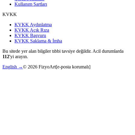
Kullanım Şartları
KVKK
KVKK Aydınlatma
KVKK Açık Rıza
KVKK Başvuru
KVKK Saklama & İmha
Bu sitede yer alan bilgiler tıbbi tavsiye değildir. Acil durumlarda
112
'yi arayın.
English →
©
2026
FizyoArt
[e-posta korumalı]