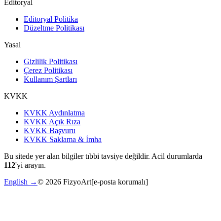
Editoryal
Editoryal Politika
Düzeltme Politikası
Yasal
Gizlilik Politikası
Çerez Politikası
Kullanım Şartları
KVKK
KVKK Aydınlatma
KVKK Açık Rıza
KVKK Başvuru
KVKK Saklama & İmha
Bu sitede yer alan bilgiler tıbbi tavsiye değildir. Acil durumlarda
112
'yi arayın.
English →
©
2026
FizyoArt
[e-posta korumalı]