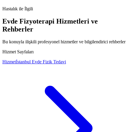
embriyonal-tumorler
pediatrik-onkoloji
beyin-
tumoru
medulloblastom
sağlık
Hastalık
ile İlgili
Evde Fizyoterapi Hizmetleri ve
Rehberler
Bu konuyla ilişkili profesyonel hizmetler ve bilgilendirici rehberler
Hizmet Sayfaları
Hizmet
İstanbul Evde Fizik Tedavi