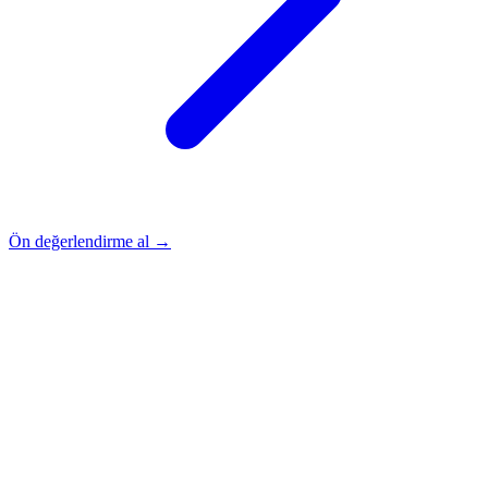
Ön değerlendirme al →
Rehber
Okumaya Devam Edin
Rehber
İnme Sonrası Evde Rehabilitasyon
Devamını oku
→
Rehber
Diz Protezi Sonrası Evde Rehabilitasyon
Devamını oku
→
Rehber
Kalça Protezi Sonrası Evde Rehabilitasyon
Devamını oku
→
Rehber
Yaşlılarda Evde Fizik Tedavi
Devamını oku →