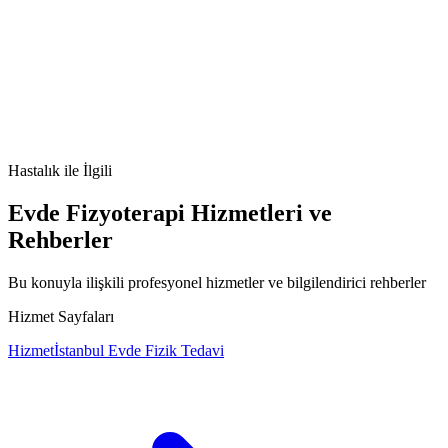
Diyabetik ketoasidoz nedir
Diyabetik ketoasidoz belirtileri
Diyabetik
ketoasidoz tedavisi
Diyabetik ketoasidoz nedenleri
Hastalık
ile İlgili
Evde Fizyoterapi Hizmetleri ve
Rehberler
Bu konuyla ilişkili profesyonel hizmetler ve bilgilendirici rehberler
Hizmet Sayfaları
Hizmet
İstanbul Evde Fizik Tedavi