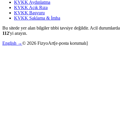
KVKK Aydınlatma
KVKK Açık Rıza
KVKK Başvuru
KVKK Saklama & İmha
Bu sitede yer alan bilgiler tıbbi tavsiye değildir. Acil durumlarda
112
'yi arayın.
English →
©
2026
FizyoArt
[e-posta korumalı]