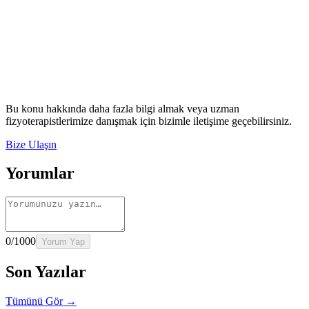
Okumaya Devam Edin
Rehber
İnme Sonrası Evde Rehabilitasyon
Devamını oku
→
Rehber
Diz Protezi Sonrası Evde Rehabilitasyon
Devamını oku
→
Rehber
Kalça Protezi Sonrası Evde Rehabilitasyon
Devamını oku
→
Rehber
Yaşlılarda Evde Fizik Tedavi
Devamını oku →
Bu konu hakkında daha fazla bilgi almak veya uzman
fizyoterapistlerimize danışmak için bizimle iletişime geçebilirsiniz.
Bize Ulaşın
Yorumlar
0
/1000
Yorum Yap
Son Yazılar
Tümünü Gör →