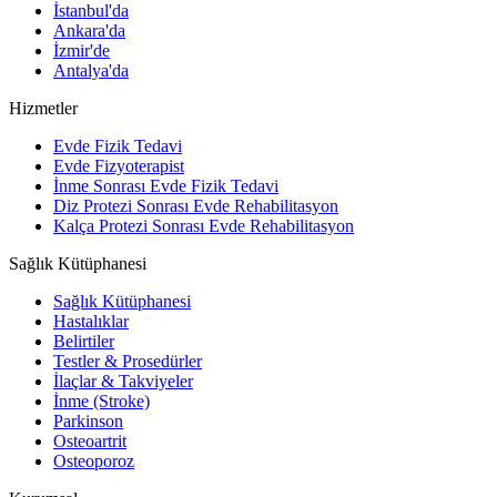
İstanbul'da
Ankara'da
İzmir'de
Antalya'da
Hizmetler
Evde Fizik Tedavi
Evde Fizyoterapist
İnme Sonrası Evde Fizik Tedavi
Diz Protezi Sonrası Evde Rehabilitasyon
Kalça Protezi Sonrası Evde Rehabilitasyon
Sağlık Kütüphanesi
Sağlık Kütüphanesi
Hastalıklar
Belirtiler
Testler & Prosedürler
İlaçlar & Takviyeler
İnme (Stroke)
Parkinson
Osteoartrit
Osteoporoz