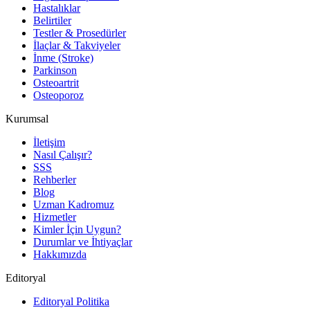
Hastalıklar
Belirtiler
Testler & Prosedürler
İlaçlar & Takviyeler
İnme (Stroke)
Parkinson
Osteoartrit
Osteoporoz
Kurumsal
İletişim
Nasıl Çalışır?
SSS
Rehberler
Blog
Uzman Kadromuz
Hizmetler
Kimler İçin Uygun?
Durumlar ve İhtiyaçlar
Hakkımızda
Editoryal
Editoryal Politika