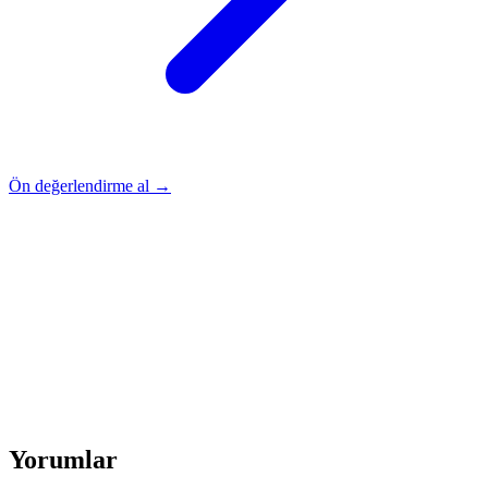
Ön değerlendirme al →
Rehber
Okumaya Devam Edin
Rehber
İnme Sonrası Evde Rehabilitasyon
Devamını oku
→
Rehber
Diz Protezi Sonrası Evde Rehabilitasyon
Devamını oku
→
Rehber
Kalça Protezi Sonrası Evde Rehabilitasyon
Devamını oku
→
Rehber
Yaşlılarda Evde Fizik Tedavi
Devamını oku →
Yorumlar