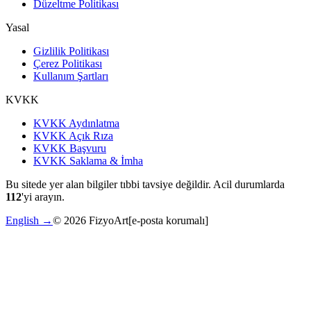
Düzeltme Politikası
Yasal
Gizlilik Politikası
Çerez Politikası
Kullanım Şartları
KVKK
KVKK Aydınlatma
KVKK Açık Rıza
KVKK Başvuru
KVKK Saklama & İmha
Bu sitede yer alan bilgiler tıbbi tavsiye değildir. Acil durumlarda
112
'yi arayın.
English →
©
2026
FizyoArt
[e-posta korumalı]