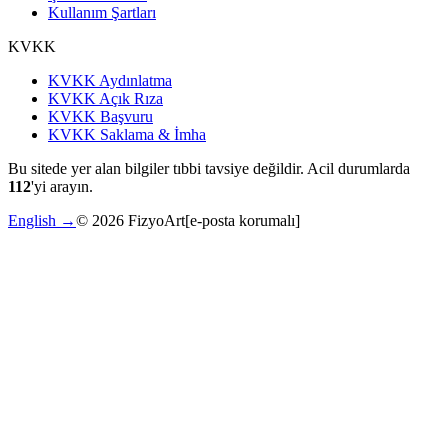
Kullanım Şartları
KVKK
KVKK Aydınlatma
KVKK Açık Rıza
KVKK Başvuru
KVKK Saklama & İmha
Bu sitede yer alan bilgiler tıbbi tavsiye değildir. Acil durumlarda
112
'yi arayın.
English →
©
2026
FizyoArt
[e-posta korumalı]