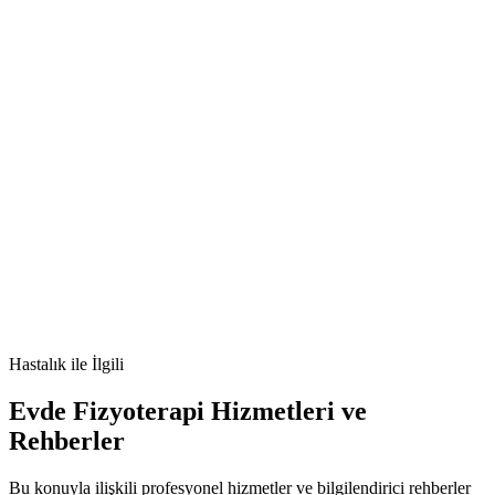
🫀
Çocukluk Çağı Şizofrenisi nedir
Çocukluk Çağı Şizofrenisi
belirtileri
Çocukluk Çağı Şizofrenisi tedavisi
Çocukluk Çağı
Şizofrenisi nedenleri
Hastalık
ile İlgili
Evde Fizyoterapi Hizmetleri ve
Rehberler
Bu konuyla ilişkili profesyonel hizmetler ve bilgilendirici rehberler