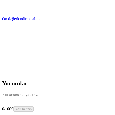
Ön değerlendirme al →
Rehber
Okumaya Devam Edin
Rehber
İnme Sonrası Evde Rehabilitasyon
Devamını oku
→
Rehber
Diz Protezi Sonrası Evde Rehabilitasyon
Devamını oku
→
Rehber
Kalça Protezi Sonrası Evde Rehabilitasyon
Devamını oku
→
Rehber
Yaşlılarda Evde Fizik Tedavi
Devamını oku →
Yorumlar
0
/1000
Yorum Yap