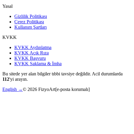
Yasal
Gizlilik Politikası
Çerez Politikası
Kullanım Şartları
KVKK
KVKK Aydınlatma
KVKK Açık Rıza
KVKK Başvuru
KVKK Saklama & İmha
Bu sitede yer alan bilgiler tıbbi tavsiye değildir. Acil durumlarda
112
'yi arayın.
English →
©
2026
FizyoArt
[e-posta korumalı]