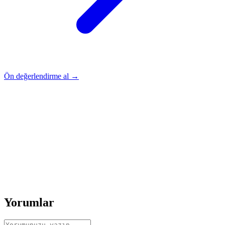
Ön değerlendirme al →
Rehber
Okumaya Devam Edin
Rehber
İnme Sonrası Evde Rehabilitasyon
Devamını oku
→
Rehber
Diz Protezi Sonrası Evde Rehabilitasyon
Devamını oku
→
Rehber
Kalça Protezi Sonrası Evde Rehabilitasyon
Devamını oku
→
Rehber
Yaşlılarda Evde Fizik Tedavi
Devamını oku →
Yorumlar