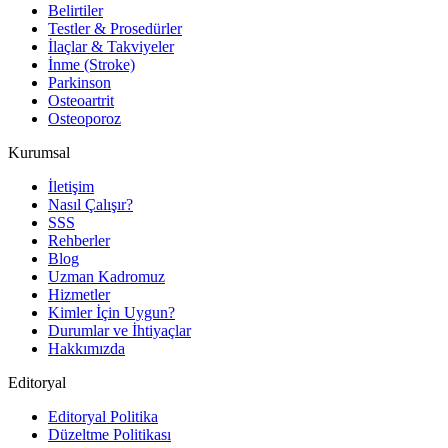
Belirtiler
Testler & Prosedürler
İlaçlar & Takviyeler
İnme (Stroke)
Parkinson
Osteoartrit
Osteoporoz
Kurumsal
İletişim
Nasıl Çalışır?
SSS
Rehberler
Blog
Uzman Kadromuz
Hizmetler
Kimler İçin Uygun?
Durumlar ve İhtiyaçlar
Hakkımızda
Editoryal
Editoryal Politika
Düzeltme Politikası