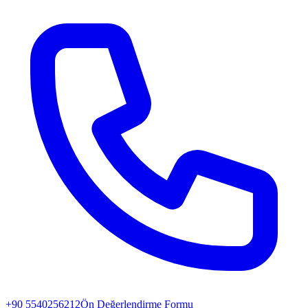
+90 5540256212
Ön Değerlendirme Formu