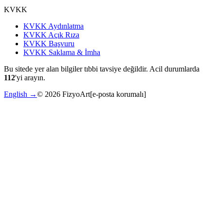
KVKK
KVKK Aydınlatma
KVKK Açık Rıza
KVKK Başvuru
KVKK Saklama & İmha
Bu sitede yer alan bilgiler tıbbi tavsiye değildir. Acil durumlarda
112
'yi arayın.
English →
©
2026
FizyoArt
[e-posta korumalı]