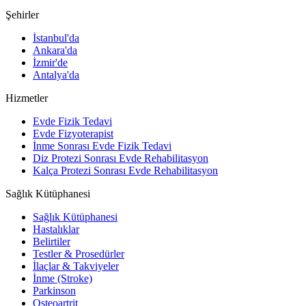
Şehirler
İstanbul'da
Ankara'da
İzmir'de
Antalya'da
Hizmetler
Evde Fizik Tedavi
Evde Fizyoterapist
İnme Sonrası Evde Fizik Tedavi
Diz Protezi Sonrası Evde Rehabilitasyon
Kalça Protezi Sonrası Evde Rehabilitasyon
Sağlık Kütüphanesi
Sağlık Kütüphanesi
Hastalıklar
Belirtiler
Testler & Prosedürler
İlaçlar & Takviyeler
İnme (Stroke)
Parkinson
Osteoartrit