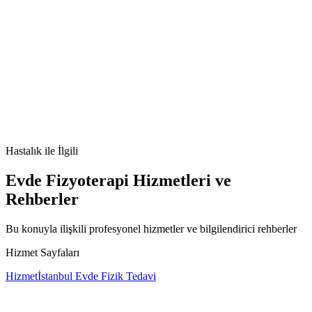
biliyer atrezi
yenidoğan sarılığı
açık renk dışkı
karaciğer hastalığı
Kasai
ameliyatı
Hastalık
ile İlgili
Evde Fizyoterapi Hizmetleri ve
Rehberler
Bu konuyla ilişkili profesyonel hizmetler ve bilgilendirici rehberler
Hizmet Sayfaları
Hizmet
İstanbul Evde Fizik Tedavi