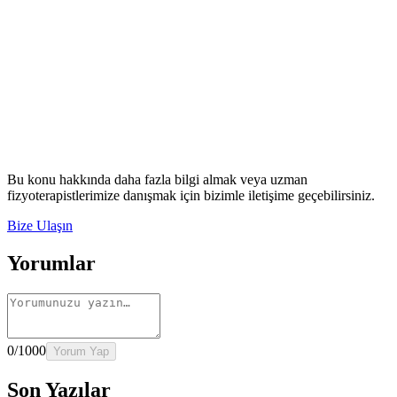
Rehber
Okumaya Devam Edin
Rehber
İnme Sonrası Evde Rehabilitasyon
Devamını oku
→
Rehber
Diz Protezi Sonrası Evde Rehabilitasyon
Devamını oku
→
Rehber
Kalça Protezi Sonrası Evde Rehabilitasyon
Devamını oku
→
Rehber
Yaşlılarda Evde Fizik Tedavi
Devamını oku →
Bu konu hakkında daha fazla bilgi almak veya uzman
fizyoterapistlerimize danışmak için bizimle iletişime geçebilirsiniz.
Bize Ulaşın
Yorumlar
0
/1000
Yorum Yap
Son Yazılar