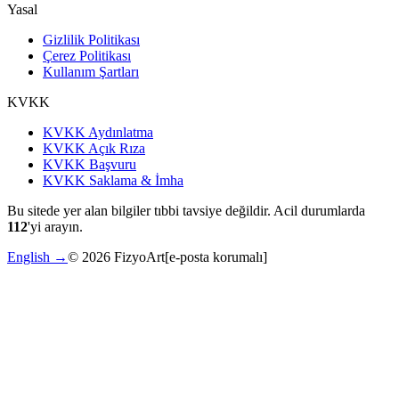
Yasal
Gizlilik Politikası
Çerez Politikası
Kullanım Şartları
KVKK
KVKK Aydınlatma
KVKK Açık Rıza
KVKK Başvuru
KVKK Saklama & İmha
Bu sitede yer alan bilgiler tıbbi tavsiye değildir. Acil durumlarda
112
'yi arayın.
English →
©
2026
FizyoArt
[e-posta korumalı]