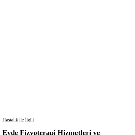
Medikal Editör
[e-posta korumalı]
🫀
bel soğukluğu
gonore
sti
cinsel sağlık
Hastalık
ile İlgili
Evde Fizyoterapi Hizmetleri ve