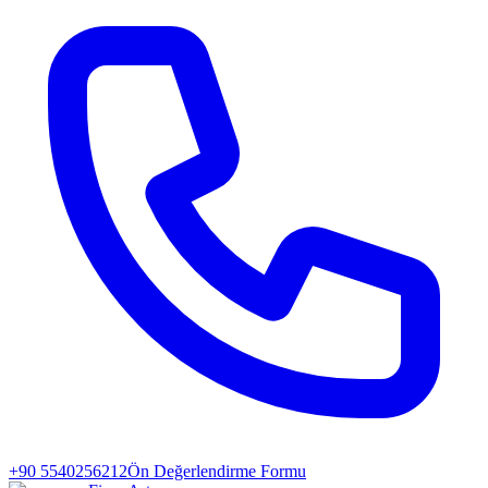
+90 5540256212
Ön Değerlendirme Formu