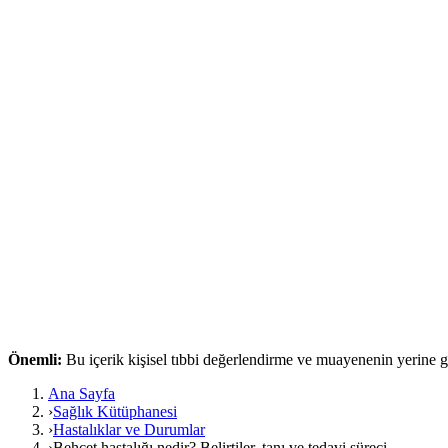
Önemli:
Bu içerik kişisel tıbbi değerlendirme ve muayenenin yerine
Ana Sayfa
›
Sağlık Kütüphanesi
›
Hastalıklar ve Durumlar
›
Behçet hastalığı nedir? Belirtiler, tanı ve tedavi süreci