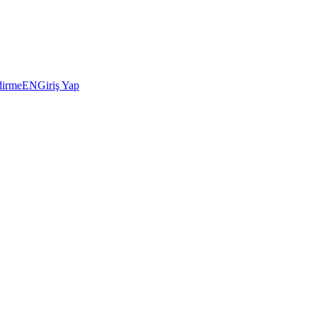
dirme
EN
Giriş Yap