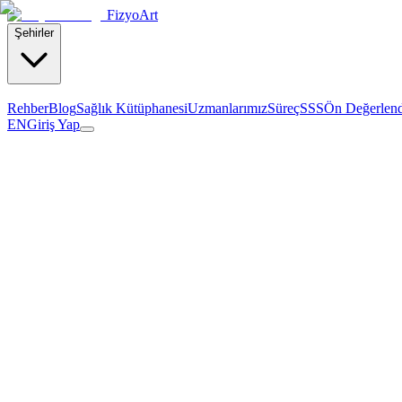
Fizyo
Art
Şehirler
Rehber
Blog
Sağlık Kütüphanesi
Uzmanlarımız
Süreç
SSS
Ön Değerlen
EN
Giriş Yap