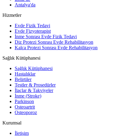
Antalya'da
Hizmetler
Evde Fizik Tedavi
Evde Fizyoterapist
İnme Sonrası Evde Fizik Tedavi
Diz Protezi Sonrası Evde Rehabilitasyon
Kalça Protezi Sonrası Evde Rehabilitasyon
Sağlık Kütüphanesi
Sağlık Kütüphanesi
Hastalıklar
Belirtiler
Testler & Prosedürler
İlaçlar & Takviyeler
İnme (Stroke)
Parkinson
Osteoartrit
Osteoporoz
Kurumsal
İletişim