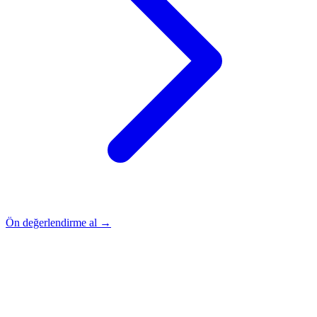
Ön değerlendirme al →
Rehber
Okumaya Devam Edin