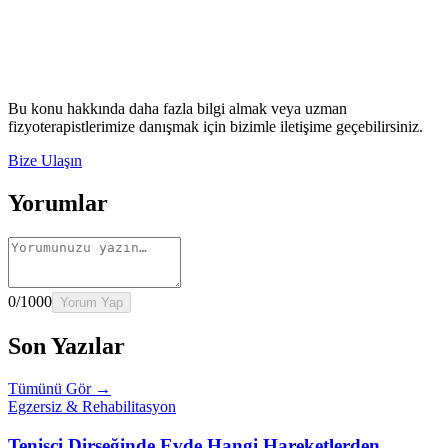
Rehber
İnme Sonrası Evde Rehabilitasyon
Devamını oku
→
Rehber
Diz Protezi Sonrası Evde Rehabilitasyon
Devamını oku
→
Rehber
Kalça Protezi Sonrası Evde Rehabilitasyon
Devamını oku
→
Rehber
Yaşlılarda Evde Fizik Tedavi
Devamını oku →
Bu konu hakkında daha fazla bilgi almak veya uzman
fizyoterapistlerimize danışmak için bizimle iletişime geçebilirsiniz.
Bize Ulaşın
Yorumlar
0
/1000
Yorum Yap
Son Yazılar
Tümünü Gör →
Egzersiz & Rehabilitasyon
Tenisçi Dirseğinde Evde Hangi Hareketlerden