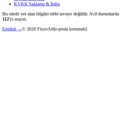
KVKK Saklama & İmha
Bu sitede yer alan bilgiler tıbbi tavsiye değildir. Acil durumlarda
112
'yi arayın.
English →
©
2026
FizyoArt
[e-posta korumalı]