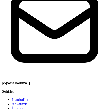
[e-posta korumalı]
Şehirler
İstanbul'da
Ankara'da
İzmir'de