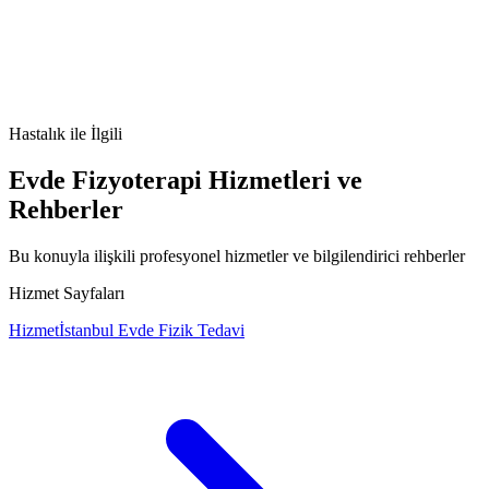
neonatal akne
baby acne nedir
bebekte sivilce neden olur
bebek
yüzünde kırmızı pütürler
Hastalık
ile İlgili
Evde Fizyoterapi Hizmetleri ve
Rehberler
Bu konuyla ilişkili profesyonel hizmetler ve bilgilendirici rehberler
Hizmet Sayfaları
Hizmet
İstanbul Evde Fizik Tedavi