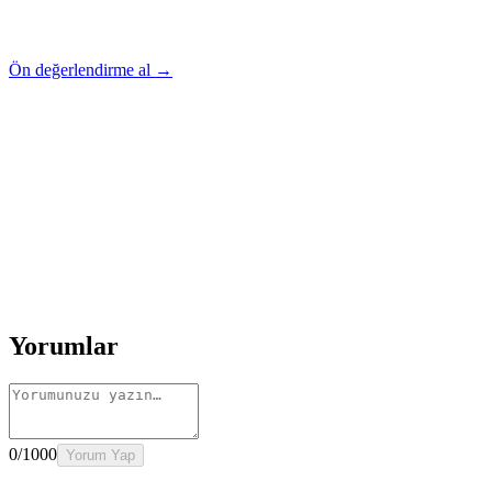
Ön değerlendirme al →
Rehber
Okumaya Devam Edin
Rehber
İnme Sonrası Evde Rehabilitasyon
Devamını oku
→
Rehber
Diz Protezi Sonrası Evde Rehabilitasyon
Devamını oku
→
Rehber
Kalça Protezi Sonrası Evde Rehabilitasyon
Devamını oku
→
Rehber
Yaşlılarda Evde Fizik Tedavi
Devamını oku →
Yorumlar
0
/1000
Yorum Yap