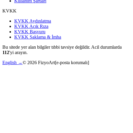
Kullanım Şartları
KVKK
KVKK Aydınlatma
KVKK Açık Rıza
KVKK Başvuru
KVKK Saklama & İmha
Bu sitede yer alan bilgiler tıbbi tavsiye değildir. Acil durumlarda
112
'yi arayın.
English →
©
2026
FizyoArt
[e-posta korumalı]