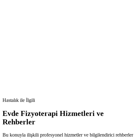
🫀
Batık Tırnak nedir
Batık Tırnak belirtileri
Batık Tırnak tedavisi
Batık
Tırnak nedenleri
Hastalık
ile İlgili
Evde Fizyoterapi Hizmetleri ve
Rehberler
Bu konuyla ilişkili profesyonel hizmetler ve bilgilendirici rehberler