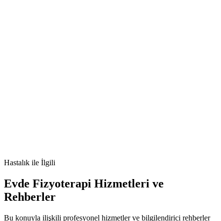
[e-posta korumalı]
🫀
BV nedir
vajinada balık kokusu
bakteriyel vajinozis
belirtileri
bakteriyel vajinozis tedavisi
Hastalık
ile İlgili
Evde Fizyoterapi Hizmetleri ve
Rehberler
Bu konuyla ilişkili profesyonel hizmetler ve bilgilendirici rehberler