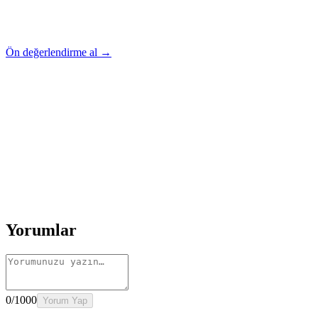
Ön değerlendirme al →
Rehber
Okumaya Devam Edin
Rehber
İnme Sonrası Evde Rehabilitasyon
Devamını oku
→
Rehber
Diz Protezi Sonrası Evde Rehabilitasyon
Devamını oku
→
Rehber
Kalça Protezi Sonrası Evde Rehabilitasyon
Devamını oku
→
Rehber
Yaşlılarda Evde Fizik Tedavi
Devamını oku →
Yorumlar
0
/1000
Yorum Yap