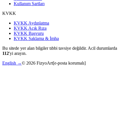
Kullanım Şartları
KVKK
KVKK Aydınlatma
KVKK Açık Rıza
KVKK Başvuru
KVKK Saklama & İmha
Bu sitede yer alan bilgiler tıbbi tavsiye değildir. Acil durumlarda
112
'yi arayın.
English →
©
2026
FizyoArt
[e-posta korumalı]