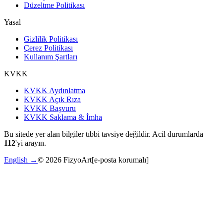
Düzeltme Politikası
Yasal
Gizlilik Politikası
Çerez Politikası
Kullanım Şartları
KVKK
KVKK Aydınlatma
KVKK Açık Rıza
KVKK Başvuru
KVKK Saklama & İmha
Bu sitede yer alan bilgiler tıbbi tavsiye değildir. Acil durumlarda
112
'yi arayın.
English →
©
2026
FizyoArt
[e-posta korumalı]