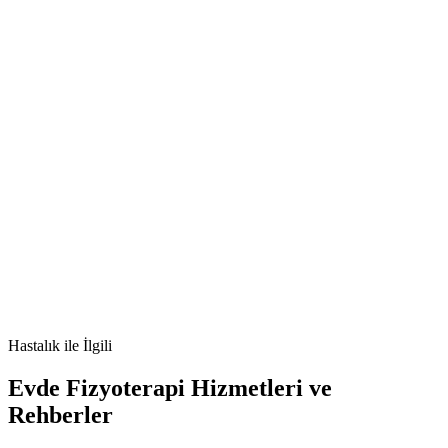
[e-posta korumalı]
🫀
Bağırsak Tıkanıklığı nedir
Bağırsak Tıkanıklığı belirtileri
Bağırsak
Tıkanıklığı tedavisi
Bağırsak Tıkanıklığı nedenleri
Hastalık
ile İlgili
Evde Fizyoterapi Hizmetleri ve
Rehberler