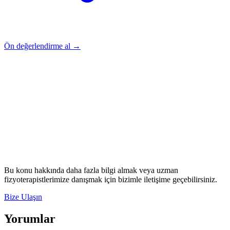
Ön değerlendirme al →
Rehber
Okumaya Devam Edin
Rehber
İnme Sonrası Evde Rehabilitasyon
Devamını oku
→
Rehber
Diz Protezi Sonrası Evde Rehabilitasyon
Devamını oku
→
Rehber
Kalça Protezi Sonrası Evde Rehabilitasyon
Devamını oku
→
Rehber
Yaşlılarda Evde Fizik Tedavi
Devamını oku →
Bu konu hakkında daha fazla bilgi almak veya uzman
fizyoterapistlerimize danışmak için bizimle iletişime geçebilirsiniz.
Bize Ulaşın
Yorumlar