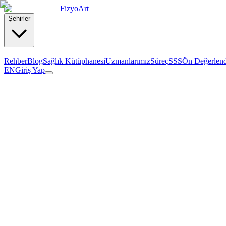
Fizyo
Art
Şehirler
Rehber
Blog
Sağlık Kütüphanesi
Uzmanlarımız
Süreç
SSS
Ön Değerlen
EN
Giriş Yap