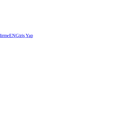
dirme
EN
Giriş Yap