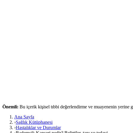
Önemli:
Bu içerik kişisel tıbbi değerlendirme ve muayenenin yerine
Ana Sayfa
›
Sağlık Kütüphanesi
›
Hastalıklar ve Durumlar
›
Bademcik Kanseri nedir? Belirtiler, tanı ve tedavi