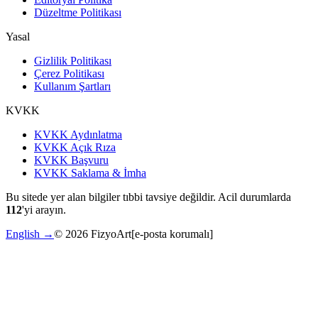
Düzeltme Politikası
Yasal
Gizlilik Politikası
Çerez Politikası
Kullanım Şartları
KVKK
KVKK Aydınlatma
KVKK Açık Rıza
KVKK Başvuru
KVKK Saklama & İmha
Bu sitede yer alan bilgiler tıbbi tavsiye değildir. Acil durumlarda
112
'yi arayın.
English →
©
2026
FizyoArt
[e-posta korumalı]