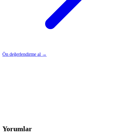
Ön değerlendirme al →
Rehber
Okumaya Devam Edin
Rehber
İnme Sonrası Evde Rehabilitasyon
Devamını oku
→
Rehber
Diz Protezi Sonrası Evde Rehabilitasyon
Devamını oku
→
Rehber
Kalça Protezi Sonrası Evde Rehabilitasyon
Devamını oku
→
Rehber
Yaşlılarda Evde Fizik Tedavi
Devamını oku →
Yorumlar