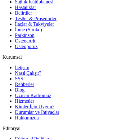
Sağlık Kütüphanesi
Hastalıklar
Belirtiler
Testler & Prosedürler
İlaçlar & Takviyeler
İnme (Stroke)
Parkinson
Osteoartrit
Osteoporoz
Kurumsal
İletişim
Nasıl Çalışır?
SSS
Rehberler
Blog
Uzman Kadromuz
Hizmetler
Kimler İçin Uygun?
Durumlar ve İhtiyaçlar
Hakkımızda
Editoryal
Editoryal Politika