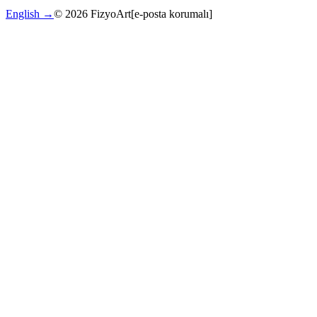
English →
©
2026
FizyoArt
[e-posta korumalı]