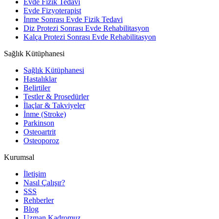
Evde Fizik Tedavi
Evde Fizyoterapist
İnme Sonrası Evde Fizik Tedavi
Diz Protezi Sonrası Evde Rehabilitasyon
Kalça Protezi Sonrası Evde Rehabilitasyon
Sağlık Kütüphanesi
Sağlık Kütüphanesi
Hastalıklar
Belirtiler
Testler & Prosedürler
İlaçlar & Takviyeler
İnme (Stroke)
Parkinson
Osteoartrit
Osteoporoz
Kurumsal
İletişim
Nasıl Çalışır?
SSS
Rehberler
Blog
Uzman Kadromuz