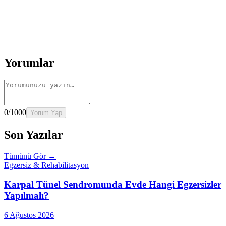
Rehber
İnme Sonrası Evde Rehabilitasyon
Devamını oku
→
Rehber
Diz Protezi Sonrası Evde Rehabilitasyon
Devamını oku
→
Rehber
Kalça Protezi Sonrası Evde Rehabilitasyon
Devamını oku
→
Rehber
Yaşlılarda Evde Fizik Tedavi
Devamını oku →
Yorumlar
0
/1000
Yorum Yap
Son Yazılar
Tümünü Gör →
Egzersiz & Rehabilitasyon
Karpal Tünel Sendromunda Evde Hangi Egzersizler
Yapılmalı?
6 Ağustos 2026