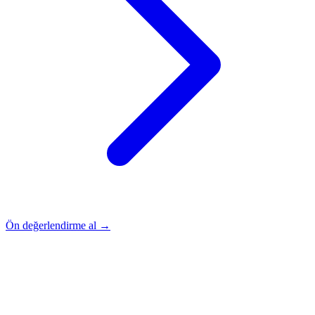
Ön değerlendirme al →
Rehber
Okumaya Devam Edin