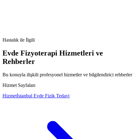
Auralı Migren nedir
Auralı Migren belirtileri
Auralı Migren
tedavisi
Auralı Migren nedenleri
Hastalık
ile İlgili
Evde Fizyoterapi Hizmetleri ve
Rehberler
Bu konuyla ilişkili profesyonel hizmetler ve bilgilendirici rehberler
Hizmet Sayfaları
Hizmet
İstanbul Evde Fizik Tedavi