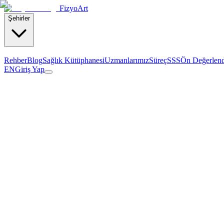
Fizyo
Art
Şehirler
Rehber
Blog
Sağlık Kütüphanesi
Uzmanlarımız
Süreç
SSS
Ön Değerlen
EN
Giriş Yap