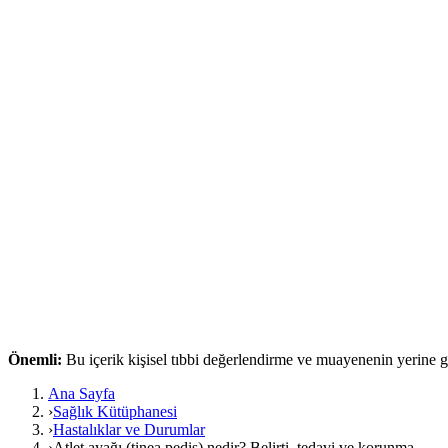
Önemli:
Bu içerik kişisel tıbbi değerlendirme ve muayenenin yerine
Ana Sayfa
›
Sağlık Kütüphanesi
›
Hastalıklar ve Durumlar
›
Atlet ayağı (tinea pedis) nedir? Belirti, tedavi ve korunma