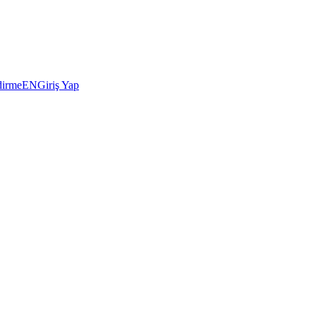
dirme
EN
Giriş Yap