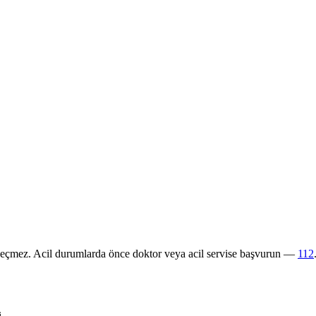
 geçmez. Acil durumlarda önce doktor veya acil servise başvurun —
112
i