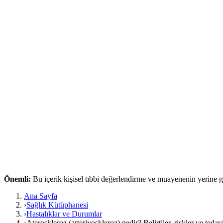
Önemli:
Bu içerik kişisel tıbbi değerlendirme ve muayenenin yerine
Ana Sayfa
›
Sağlık Kütüphanesi
›
Hastalıklar ve Durumlar
›
Ateroskleroz (arteriyoskleroz) nedir? Belirtiler, riskler ve tedav