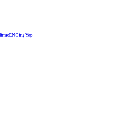
dirme
EN
Giriş Yap