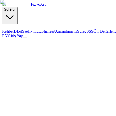
Fizyo
Art
Şehirler
Rehber
Blog
Sağlık Kütüphanesi
Uzmanlarımız
Süreç
SSS
Ön Değerlen
EN
Giriş Yap