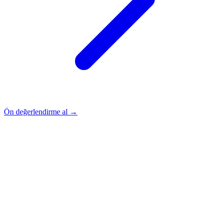
Ön değerlendirme al →
Rehber
Okumaya Devam Edin
Rehber
İnme Sonrası Evde Rehabilitasyon
Devamını oku
→
Rehber
Diz Protezi Sonrası Evde Rehabilitasyon
Devamını oku
→
Rehber
Kalça Protezi Sonrası Evde Rehabilitasyon
Devamını oku
→
Rehber
Yaşlılarda Evde Fizik Tedavi
Devamını oku →