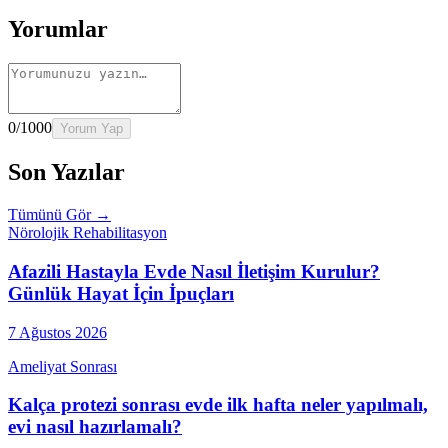
Yorumlar
0
/1000
Yorum Yap
Son Yazılar
Tümünü Gör →
Nörolojik Rehabilitasyon
Afazili Hastayla Evde Nasıl İletişim Kurulur?
Günlük Hayat İçin İpuçları
7 Ağustos 2026
Ameliyat Sonrası
Kalça protezi sonrası evde ilk hafta neler yapılmalı,
evi nasıl hazırlamalı?