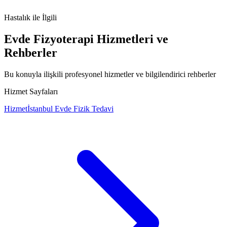
alkol intoleransı
alkol alerjisi
yüz kızarması
ALDH2
alkol sonrası
reaksiyon
Hastalık
ile İlgili
Evde Fizyoterapi Hizmetleri ve
Rehberler
Bu konuyla ilişkili profesyonel hizmetler ve bilgilendirici rehberler
Hizmet Sayfaları
Hizmet
İstanbul Evde Fizik Tedavi