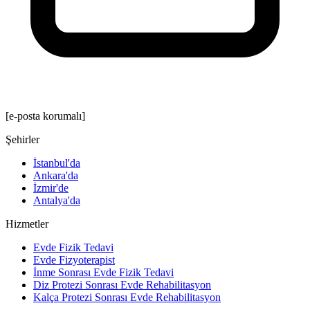
[e-posta korumalı]
Şehirler
İstanbul'da
Ankara'da
İzmir'de
Antalya'da
Hizmetler
Evde Fizik Tedavi
Evde Fizyoterapist
İnme Sonrası Evde Fizik Tedavi
Diz Protezi Sonrası Evde Rehabilitasyon
Kalça Protezi Sonrası Evde Rehabilitasyon