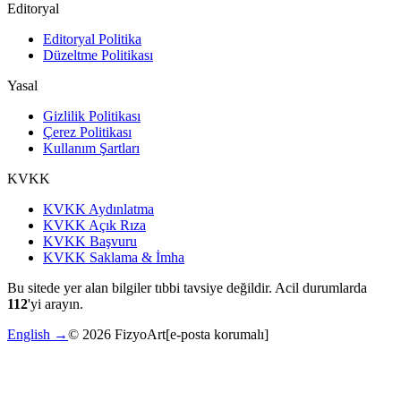
Editoryal
Editoryal Politika
Düzeltme Politikası
Yasal
Gizlilik Politikası
Çerez Politikası
Kullanım Şartları
KVKK
KVKK Aydınlatma
KVKK Açık Rıza
KVKK Başvuru
KVKK Saklama & İmha
Bu sitede yer alan bilgiler tıbbi tavsiye değildir. Acil durumlarda
112
'yi arayın.
English →
©
2026
FizyoArt
[e-posta korumalı]