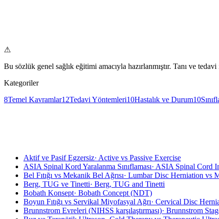
⚠
Bu sözlük genel sağlık eğitimi amacıyla hazırlanmıştır. Tanı ve tedav
Kategoriler
8
Temel Kavramlar
12
Tedavi Yöntemleri
10
Hastalık ve Durum
10
Sınıf
Aktif ve Pasif Egzersiz
·
Active vs Passive Exercise
ASIA Spinal Kord Yaralanma Sınıflaması
·
ASIA Spinal Cord In
Bel Fıtığı vs Mekanik Bel Ağrısı
·
Lumbar Disc Herniation vs 
Berg, TUG ve Tinetti
·
Berg, TUG and Tinetti
Bobath Konsept
·
Bobath Concept (NDT)
Boyun Fıtığı vs Servikal Miyofasyal Ağrı
·
Cervical Disc Hernia
Brunnstrom Evreleri (NIHSS karşılaştırması)
·
Brunnstrom Stag