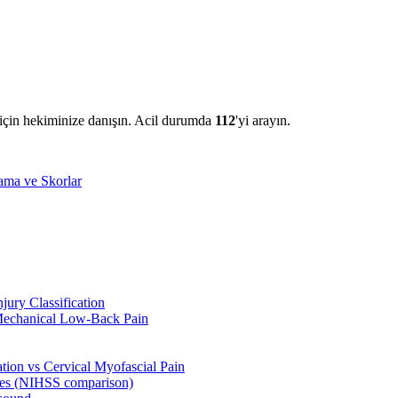
i için hekiminize danışın. Acil durumda
112
'yi arayın.
lama ve Skorlar
jury Classification
Mechanical Low-Back Pain
tion vs Cervical Myofascial Pain
es (NIHSS comparison)