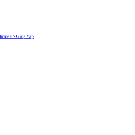
dirme
EN
Giriş Yap