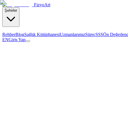
Fizyo
Art
Şehirler
Rehber
Blog
Sağlık Kütüphanesi
Uzmanlarımız
Süreç
SSS
Ön Değerlen
EN
Giriş Yap